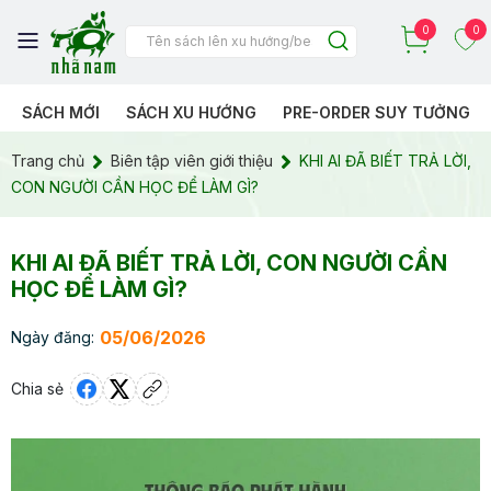
0
0
SÁCH MỚI
SÁCH XU HƯỚNG
PRE-ORDER SUY TƯỞNG
Trang chủ
Biên tập viên giới thiệu
KHI AI ĐÃ BIẾT TRẢ LỜI,
CON NGƯỜI CẦN HỌC ĐỂ LÀM GÌ?
KHI AI ĐÃ BIẾT TRẢ LỜI, CON NGƯỜI CẦN
HỌC ĐỂ LÀM GÌ?
05/06/2026
Ngày đăng:
Chia sẻ