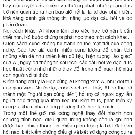
hay giải quyết các nhiệm vụ thường nhật, những năng lực
trở nên quan trọng hơn bao giờ hết lại là tư duy phản biện,
khả năng đánh giá thông tin, năng lực đặt câu hỏi và óc
phán đoán.
Nói cách khác, AI không làm cho việc học trở nên ít cần
thiết hơn. Nó buộc chúng ta phải học theo một cách khác.
Cuốn sách cũng không né tránh những mặt trái của công
nghệ. Các tác giả dành nhiều dung lượng để phân tích
những vấn đề như thiên kiến dữ liệu, hiện tượng “ảo giác”
của AI, nguy cơ thông tin sai lệch, các câu hỏi về đạo đức
học thuật cũng như những thay đổi trong mối quan hệ giữa
con người với tri thức.
Điểm đáng chú ý là Học cùng AI không xem AI như đối thủ
của giáo viên. Ngược lại, cuốn sách cho thấy AI có thể trở
thành một “người bạn cùng tiến”, hỗ trợ cả người dạy lẫn
người học trong quá trình tiếp thu kiến thức, phát triển kỹ
năng và khám phá những phương thức học tập mới.
Trong một thế giới mà công nghệ thay đổi nhanh hơn
chương trình học, điều quan trọng không còn là ghi nhớ
được bao nhiêu thông tin. Điều quan trọng là biết đặt câu
hỏi nào, biết kiểm chứng điều gì và biết sử dụng công cụ ra