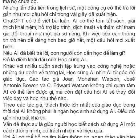
mà họ chưa có.
Nhưng lần đầu tiên trong lịch sử, một công cụ có thể trả lời
gần như mọi câu hỏi chỉ trong vài giây đã xuất hiện.
ChatGPT có thể viết bài luận. AI có thể tóm tắt sách, giải
thích khái niệm, hỗ trợ lập trình, dịch thuật và thậm chí tham
gia đối thoại như một gia sư riêng. Khi việc tiếp cận thông
tin trở nên dễ dàng hơn bao giờ hết, một câu hỏi mới xuất
hiện:
Nếu AI đã biết trả lời, con người còn cần học để làm gì?
Đó là điểm khởi đầu của Học cùng AI.
Khác với nhiều cuốn sách tập trung vào công nghệ hoặc
những dự đoán về tương lai, Học cùng AI nhìn AI từ góc độ
giáo dục. Các tác giả Joan Monahan Watson, José
Antonio Bowen và C. Edward Watson không chỉ quan tâm
AI có thể làm được gì, mà còn đặt câu hỏi AI sẽ thay đổi
việc dạy và học như thế nào.
Theo các tác giả, thách thức lớn nhất của giáo dục trong
thời đại AI không phải là ngăn học sinh sử dụng AI. Điều đó
gần như bất khả thi.
Vấn đề thực sự là giúp người học biết cách sử dụng AI một
cách thông minh, có trách nhiệm và hiệu quả.
Khi AI có thể hỗ trợ tìm kiếm thông tin, soạn thảo văn bản