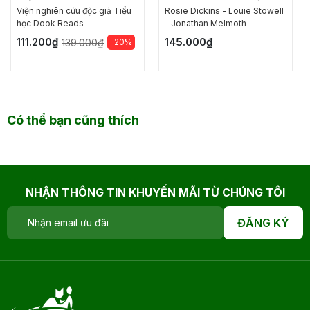
TỐT CỦA HỌC SINH
TRÌNH SCRATCH
Viện nghiên cứu độc giả Tiểu
Rosie Dickins - Louie Stowell
GIỎI
học Dook Reads
- Jonathan Melmoth
111.200₫
145.000₫
-20%
139.000₫
Có thể bạn cũng thích
NHẬN THÔNG TIN KHUYẾN MÃI TỪ CHÚNG TÔI
ĐĂNG KÝ