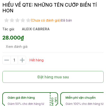
HIỂU VỀ QTE: NHỮNG TÊN CƯỚP BIỂN TÍ
HON
(Chưa có đánh giá)
Đã bán
Tác giả:
ALEIX CABRERA
28.000₫
Xem đánh giá
Hết hàng
Đặt hàng mua sau
Giảm giá đơn hàng
Miễn phí vận chuyển
N
L
Ư
U
C
O
U
P
O
Giảm 50% cho đơn hàng từ
Giảm 100% cho đơn hàng từ