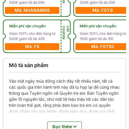
590K giảm tối đa 50K
200K giảm tối đa 20K
Mã: NHANAM66
Mã: FST8
Miễn phí vận chuyển
Miễn phí vận chuyển
N
L
Ư
U
C
O
U
P
O
Giảm 100% cho đơn hàng từ
Giảm 100% cho đơn hàng từ
500K giảm tối đa 40K
150K giảm tối đa 15K
Mã: FS
Mã: FST82
Mô tả sản phẩm
Vào một ngày mùa đông cách đây rất nhiều năm, tất cả
các quốc gia trên hành tinh này đã tụ họp lại để cùng nhau
thông qua Tuyên ngôn vê Quyên trẻ em. Bản Tuyên ngôn
gồm 10 nguyên tắc, như một lời hiệu triệu tới các dân tộc
trên toàn thế giới, rằng phải đảm bảo trẻ em có quyền
được chăm sóc sức khỏe, được giáo dục, được vui chơi
giải trí, được bảo vệ khỏi sự bóc lột, được thể hiện quan
điểm riêng...và nhiều nhiều quyền khác nữa. Tất cả trẻ em
Đọc thêm