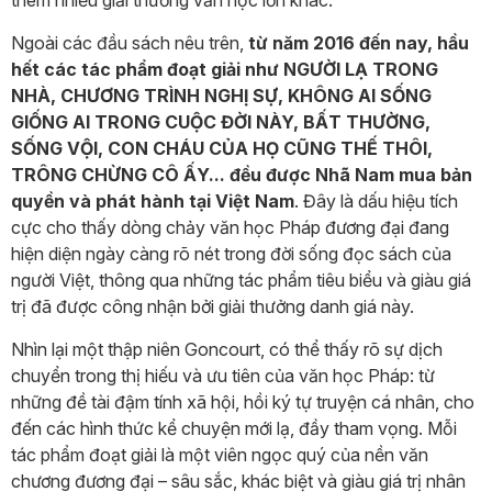
thêm nhiều giải thưởng văn học lớn khác.
Ngoài các đầu sách nêu trên,
từ năm 2016 đến nay, hầu
hết các tác phẩm đoạt giải như NGƯỜI LẠ TRONG
NHÀ, CHƯƠNG TRÌNH NGHỊ SỰ, KHÔNG AI SỐNG
GIỐNG AI TRONG CUỘC ĐỜI NÀY, BẤT THƯỜNG,
SỐNG VỘI, CON CHÁU CỦA HỌ CŨNG THẾ THÔI,
TRÔNG CHỪNG CÔ ẤY... đều được Nhã Nam mua bản
quyền và phát hành tại Việt Nam
. Đây là dấu hiệu tích
cực cho thấy dòng chảy văn học Pháp đương đại đang
hiện diện ngày càng rõ nét trong đời sống đọc sách của
người Việt, thông qua những tác phẩm tiêu biểu và giàu giá
trị đã được công nhận bởi giải thưởng danh giá này.
Nhìn lại một thập niên Goncourt, có thể thấy rõ sự dịch
chuyển trong thị hiếu và ưu tiên của văn học Pháp: từ
những đề tài đậm tính xã hội, hồi ký tự truyện cá nhân, cho
đến các hình thức kể chuyện mới lạ, đầy tham vọng. Mỗi
tác phẩm đoạt giải là một viên ngọc quý của nền văn
chương đương đại – sâu sắc, khác biệt và giàu giá trị nhân