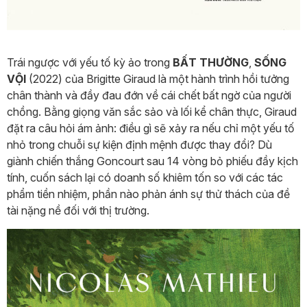
Trái ngược với yếu tố kỳ ảo trong
BẤT THƯỜNG
,
SỐNG
VỘI
(2022) của Brigitte Giraud là một hành trình hồi tưởng
chân thành và đầy đau đớn về cái chết bất ngờ của người
chồng. Bằng giọng văn sắc sảo và lối kể chân thực, Giraud
đặt ra câu hỏi ám ảnh: điều gì sẽ xảy ra nếu chỉ một yếu tố
nhỏ trong chuỗi sự kiện định mệnh được thay đổi? Dù
giành chiến thắng Goncourt sau 14 vòng bỏ phiếu đầy kịch
tính, cuốn sách lại có doanh số khiêm tốn so với các tác
phẩm tiền nhiệm, phần nào phản ánh sự thử thách của đề
tài nặng nề đối với thị trường.