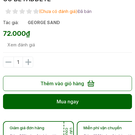
(Chưa có đánh giá)
Đã bán
Tác giả:
GEORGE SAND
72.000₫
Xem đánh giá
Thêm vào giỏ hàng
Mua ngay
Giảm giá đơn hàng
Miễn phí vận chuyển
N
L
Ư
U
C
O
U
P
O