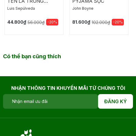
TÊN LÀ TRUNG
PYJAMA SỌC
THÀNH
Luis Sepúlveda
John Boyne
44.800₫
81.600₫
-20%
-20%
56.000₫
102.000₫
Có thể bạn cũng thích
NHẬN THÔNG TIN KHUYẾN MÃI TỪ CHÚNG TÔI
ĐĂNG KÝ