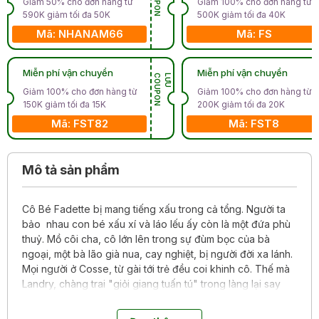
Giảm 50% cho đơn hàng từ
Giảm 100% cho đơn hàng từ
590K giảm tối đa 50K
500K giảm tối đa 40K
Mã: NHANAM66
Mã: FS
Miễn phí vận chuyển
Miễn phí vận chuyển
N
L
Ư
U
C
O
U
P
O
Giảm 100% cho đơn hàng từ
Giảm 100% cho đơn hàng từ
150K giảm tối đa 15K
200K giảm tối đa 20K
Mã: FST82
Mã: FST8
Mô tả sản phẩm
Cô Bé Fadette bị mang tiếng xấu trong cả tổng. Người ta
bảo nhau con bé xấu xí và láo lếu ấy còn là một đứa phù
thuỷ. Mồ côi cha, cô lớn lên trong sự đùm bọc của bà
ngoại, một bà lão già nua, cay nghiệt, bị người đời xa lánh.
Mọi người ở Cosse, từ gài tới trẻ đều coi khinh cô. Thế mà
Landry, chàng trai "giỏi giang tuấn tú" trong làng lại say
đắm phải lòng chính cái cô bé "man dại" ấy, rồi tình yêu
cũng bùng lên trong lòng Sylvinet, người anh sinh đôi của