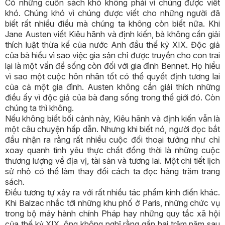
Có những cuốn sách khó không phải vì chúng được viết
khó. Chúng khó vì chúng được viết cho những người đã
biết rất nhiều điều mà chúng ta không còn biết nữa. Khi
Jane Austen viết Kiêu hãnh và định kiến, bà không cần giải
thích luật thừa kế của nước Anh đầu thế kỷ XIX. Độc giả
của bà hiểu vì sao việc gia sản chỉ được truyền cho con trai
lại là một vấn đề sống còn đối với gia đình Bennet. Họ hiểu
vì sao một cuộc hôn nhân tốt có thể quyết định tương lai
của cả một gia đình. Austen không cần giải thích những
điều ấy vì độc giả của bà đang sống trong thế giới đó. Còn
chúng ta thì không.
Nếu không biết bối cảnh này, Kiêu hãnh và định kiến vẫn là
một câu chuyện hấp dẫn. Nhưng khi biết nó, người đọc bắt
đầu nhận ra rằng rất nhiều cuộc đối thoại tưởng như chỉ
xoay quanh tình yêu thực chất đồng thời là những cuộc
thương lượng về địa vị, tài sản và tương lai. Một chi tiết lịch
sử nhỏ có thể làm thay đổi cách ta đọc hàng trăm trang
sách.
Điều tương tự xảy ra với rất nhiều tác phẩm kinh điển khác.
Khi Balzac nhắc tới những khu phố ở Paris, những chức vụ
trong bộ máy hành chính Pháp hay những quy tắc xã hội
của thế kỷ XIX, ông không nghĩ rằng gần hai trăm năm sau