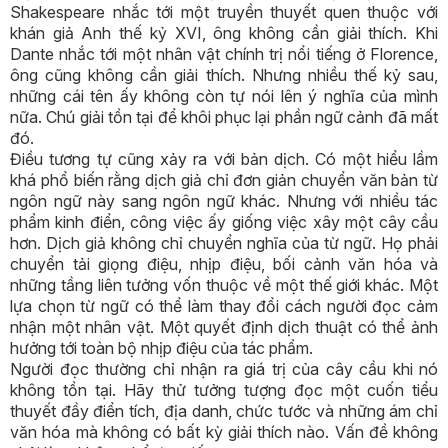
Shakespeare nhắc tới một truyền thuyết quen thuộc với
khán giả Anh thế kỷ XVI, ông không cần giải thích. Khi
Dante nhắc tới một nhân vật chính trị nổi tiếng ở Florence,
ông cũng không cần giải thích. Nhưng nhiều thế kỷ sau,
những cái tên ấy không còn tự nói lên ý nghĩa của mình
nữa. Chú giải tồn tại để khôi phục lại phần ngữ cảnh đã mất
đó.
Điều tương tự cũng xảy ra với bản dịch. Có một hiểu lầm
khá phổ biến rằng dịch giả chỉ đơn giản chuyển văn bản từ
ngôn ngữ này sang ngôn ngữ khác. Nhưng với nhiều tác
phẩm kinh điển, công việc ấy giống việc xây một cây cầu
hơn. Dịch giả không chỉ chuyển nghĩa của từ ngữ. Họ phải
chuyển tải giọng điệu, nhịp điệu, bối cảnh văn hóa và
những tầng liên tưởng vốn thuộc về một thế giới khác. Một
lựa chọn từ ngữ có thể làm thay đổi cách người đọc cảm
nhận một nhân vật. Một quyết định dịch thuật có thể ảnh
hưởng tới toàn bộ nhịp điệu của tác phẩm.
Người đọc thường chỉ nhận ra giá trị của cây cầu khi nó
không tồn tại. Hãy thử tưởng tượng đọc một cuốn tiểu
thuyết đầy điển tích, địa danh, chức tước và những ám chỉ
văn hóa mà không có bất kỳ giải thích nào. Vấn đề không