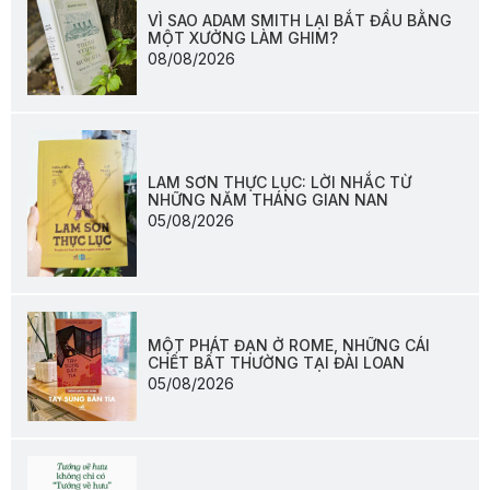
VÌ SAO ADAM SMITH LẠI BẮT ĐẦU BẰNG
MỘT XƯỞNG LÀM GHIM?
08/08/2026
LAM SƠN THỰC LỤC: LỜI NHẮC TỪ
NHỮNG NĂM THÁNG GIAN NAN
05/08/2026
MỘT PHÁT ĐẠN Ở ROME, NHỮNG CÁI
CHẾT BẤT THƯỜNG TẠI ĐÀI LOAN
05/08/2026