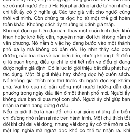
sẽ có một người đọc ở Hà Nội phải dừng lại để tự hỏi những
chi tiết ấy có ý nghĩa gì. Các tác giả viết cho người cùng
thời với mình. Còn chúng ta đọc họ từ một thế giới hoàn
toàn khác. Khoảng cách ấy thường bị đánh giá thấp.
Khi một độc giả hiện đại cảm thấy một cuốn kinh điển khô
khan hoặc khó tiếp cận, nguyên nhân đôi khi không nằm ở
văn chương. Nó nằm ở việc họ đang bước vào một thành
phố xa lạ mà không có bản đồ. Họ nhìn thấy các con
đường, các tòa nhà và các biển báo, nhưng không biết điều
gì là quan trọng, điều gì chỉ là chi tiết nền và điều gì đang
được ngầm giả định. Đó là lúc lời giới thiệu bắt đầu phát huy
tác dụng. Một lời giới thiệu hay không đọc hộ cuốn sách.
Nó không giải thích mọi thứ trước khi người đọc kịp khám
phá. Vai trò của nó gần giống một người hướng dẫn địa
phương trong ngày đầu tiên ở một thành phố mới. Người ấy
không đưa bạn đi qua mọi con phố. Người ấy chỉ giúp bạn
nhận ra mình đang đứng ở đâu.
Nếu lời giới thiệu là bản đồ, chú giải giống những tấm biển
chỉ đường nhỏ nằm rải rác trên hành trình. Một chú thích tốt
đôi khi chỉ dài vài dòng, nhưng vài dòng ấy có thể mở ra cả
một lớp nghĩa mà người đọc khó có thể tự nhận ra. Khi