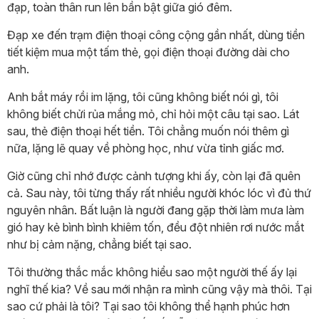
đạp, toàn thân run lên bần bật giữa gió đêm.
Đạp xe đến trạm điện thoại công cộng gần nhất, dùng tiền
tiết kiệm mua một tấm thẻ, gọi điện thoại đường dài cho
anh.
Anh bắt máy rồi im lặng, tôi cũng không biết nói gì, tôi
không biết chửi rủa mắng mỏ, chỉ hỏi một câu tại sao. Lát
sau, thẻ điện thoại hết tiền. Tôi chẳng muốn nói thêm gì
nữa, lặng lẽ quay về phòng học, như vừa tỉnh giấc mơ.
Giờ cũng chỉ nhớ được cảnh tượng khi ấy, còn lại đã quên
cả. Sau này, tôi từng thấy rất nhiều người khóc lóc vì đủ thứ
nguyên nhân. Bất luận là người đang gặp thời làm mưa làm
gió hay kẻ bình bình khiêm tốn, đều đột nhiên rơi nước mắt
như bị cảm nặng, chẳng biết tại sao.
Tôi thường thắc mắc không hiểu sao một người thế ấy lại
nghĩ thế kia? Về sau mới nhận ra mình cũng vậy mà thôi. Tại
sao cứ phải là tôi? Tại sao tôi không thể hạnh phúc hơn