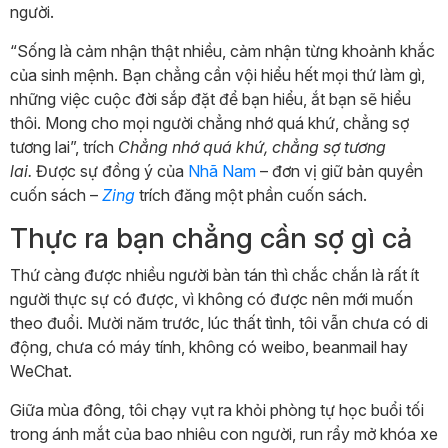
người.
“Sống là cảm nhận thật nhiều, cảm nhận từng khoảnh khắc
của sinh mệnh. Bạn chẳng cần vội hiểu hết mọi thứ làm gì,
những việc cuộc đời sắp đặt để bạn hiểu, ắt bạn sẽ hiểu
thôi. Mong cho mọi người chẳng nhớ quá khứ, chẳng sợ
tương lai”, trích
Chẳng nhớ quá khứ, chẳng sợ tương
lai.
Được sự đồng ý của
Nhã Nam
– đơn vị giữ bản quyền
cuốn sách –
Zing
trích đăng một phần cuốn sách.
Thực ra bạn chẳng cần sợ gì cả
Thứ càng được nhiều người bàn tán thì chắc chắn là rất ít
người thực sự có được, vì không có được nên mới muốn
theo đuổi. Mười năm trước, lúc thất tình, tôi vẫn chưa có di
động, chưa có máy tính, không có weibo, beanmail hay
WeChat.
Giữa mùa đông, tôi chạy vụt ra khỏi phòng tự học buổi tối
trong ánh mắt của bao nhiêu con người, run rẩy mở khóa xe