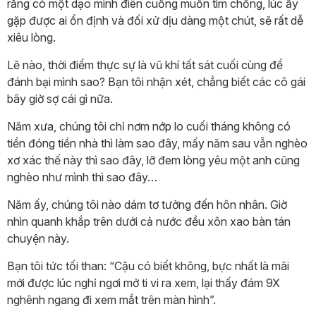
rằng có một dạo mình điên cuồng muốn tìm chồng, lúc ấy
gặp được ai ổn định và đối xử dịu dàng một chút, sẽ rất dễ
xiêu lòng.
Lẽ nào, thời điểm thực sự là vũ khí tất sát cuối cùng để
đánh bại mình sao? Bạn tôi nhận xét, chẳng biết các cô gái
bây giờ sợ cái gì nữa.
Năm xưa, chúng tôi chỉ nơm nớp lo cuối tháng không có
tiền đóng tiền nhà thì làm sao đây, mấy năm sau vẫn nghèo
xơ xác thế này thì sao đây, lỡ đem lòng yêu một anh cũng
nghèo như mình thì sao đây…
Năm ấy, chúng tôi nào dám tơ tưởng đến hôn nhân. Giờ
nhìn quanh khắp trên dưới cả nước đều xôn xao bàn tán
chuyện này.
Bạn tôi tức tối than: “Cậu có biết không, bực nhất là mãi
mới được lúc nghỉ ngơi mở ti vi ra xem, lại thấy đám 9X
nghênh ngang đi xem mắt trên màn hình”.