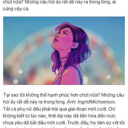
chút nữa? Những câu hỏi ấy rất dễ nảy ra trong lòng, ai
cũng vậy cả.
Tại sao tôi không thể hạnh phúc hơn chút nữa? Những câu
hỏi ấy rất dễ nảy ra trong lòng.
Ảnh: IngridMichaelson.
Tất cả phụ nữ đều phải trải qua giai đoạn mót cưới. Chỉ
không biết từ lúc nào, thời đại này đã tiến hóa đến mức
chưa yêu đã bắt đầu mót cưới. Trước đây, họ tâm sự với tôi