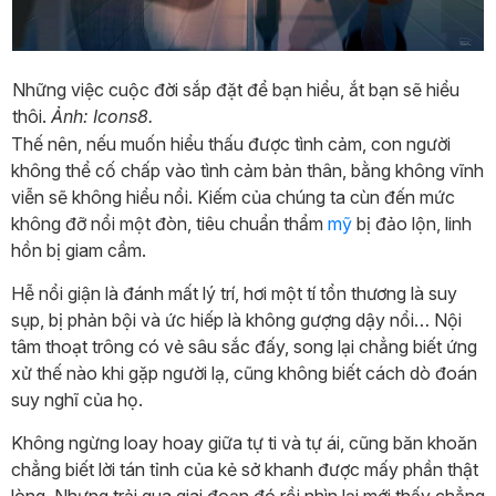
Những việc cuộc đời sắp đặt để bạn hiểu, ắt bạn sẽ hiểu
thôi.
Ảnh: Icons8.
Thế nên, nếu muốn hiểu thấu được tình cảm, con người
không thể cố chấp vào tình cảm bản thân, bằng không vĩnh
viễn sẽ không hiểu nổi. Kiếm của chúng ta cùn đến mức
không đỡ nổi một đòn, tiêu chuẩn thẩm
mỹ
bị đảo lộn, linh
hồn bị giam cầm.
Hễ nổi giận là đánh mất lý trí, hơi một tí tổn thương là suy
sụp, bị phản bội và ức hiếp là không gượng dậy nổi… Nội
tâm thoạt trông có vẻ sâu sắc đấy, song lại chẳng biết ứng
xử thế nào khi gặp người lạ, cũng không biết cách dò đoán
suy nghĩ của họ.
Không ngừng loay hoay giữa tự ti và tự ái, cũng băn khoăn
chẳng biết lời tán tỉnh của kẻ sở khanh được mấy phần thật
lòng. Nhưng trải qua giai đoạn đó rồi nhìn lại mới thấy chẳng