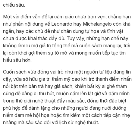
chiều sâu.
Một vài điểm vẫn để lại cảm giác chưa trọn vẹn, chẳng hạn
như phần nội dung về Leonardo hay Michelangelo còn khá
ngắn, hay các chủ đề như chân dung tự họa và tĩnh vật
chưa được khai thác đầy đủ. Tuy vậy, những hạn chế này
không làm lu mờ giá trị tổng thể mà cuốn sách mang lại, trái
lại còn khơi gợi thêm sự tò mò và mong muốn tiếp tục tìm
hiểu sâu hơn.
Cuốn sách vừa đóng vai trò như một nguồn tư liệu đáng tin
cậy, vừa sở hữu giá trị thẩm mỹ cao khi trở thành điểm nhấn
nổi bật trên bàn trà hay giá sách, khiến bất kỳ ai ghé thăm
cũng dễ dàng bị thu hút, muốn cầm lên lật giở và đắm mình
trong thế giới nghệ thuật đầy màu sắc, đồng thời đặc biệt
phù hợp để dành tặng cho những người đang nuôi dưỡng
niềm đam mê hội họa hoặc tìm kiếm một cách tiếp cận nhẹ
nhàng mà sâu sắc đối với lịch sử nghệ thuật.