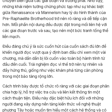
chuyển biến giữa các giai đoạn và trường phái. Nhờ vậy,
những khái niệm tưởng chừng phức tạp như sự khác biệt
giữa Renaissance và Mannerism hay lý do hình thành của
Pre-Raphaelite Brotherhood trở nên rõ ràng và dễ tiếp cận
hơn. Mỗi phần nội dung đều được đặt trong mối liên hệ với
các giai đoạn trước và sau, tạo nên một bức tranh tổng thể
liền mạch.
Điều đáng chú ý là sức cuốn hút của cuốn sách đủ lớn để
khiến người đọc vượt qua ý định ban đầu chỉ xem một vài
chương, mà dần dần bị lôi cuốn vào toàn bộ hành trình từ
đầu đến cuối. Trải nghiệm đọc vì thế trở nên tự nhiên và
đầy hứng thú, giống như việc khám phá từng căn phòng
trong một bảo tàng rộng lớn.
Cách trình bày được tổ chức rõ ràng với các giai đoạn phân
chia hợp lý, hỗ trợ việc tra cứu và liên kết thông tin một
cách thuận tiện. Điều này đặc biệt hữu ích đối với những
người đang xây dựng nền tảng kiến thức về nghệ thuật
phương Tây hoặc muốn tìm hiểu một cách hệ thống và có