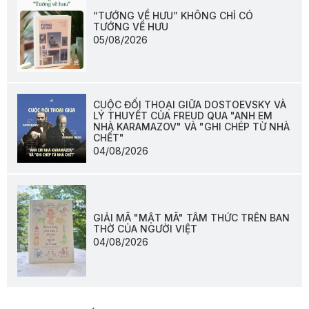
“TƯỚNG VỀ HƯU” KHÔNG CHỈ CÓ
TƯỚNG VỀ HƯU
05/08/2026
CUỘC ĐỐI THOẠI GIỮA DOSTOEVSKY VÀ
LÝ THUYẾT CỦA FREUD QUA "ANH EM
NHÀ KARAMAZOV" VÀ "GHI CHÉP TỪ NHÀ
CHẾT"
04/08/2026
GIẢI MÃ "MẬT MÃ" TÂM THỨC TRÊN BAN
THỜ CỦA NGƯỜI VIỆT
04/08/2026