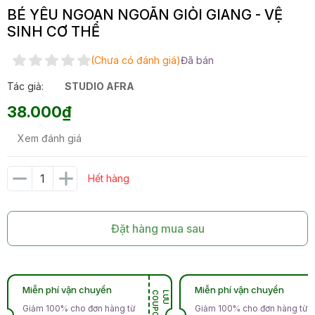
BÉ YÊU NGOAN NGOÃN GIỎI GIANG - VỆ
SINH CƠ THỂ
(Chưa có đánh giá)
Đã bán
Tác giả:
STUDIO AFRA
38.000₫
Xem đánh giá
Hết hàng
Đặt hàng mua sau
Miễn phí vận chuyển
Miễn phí vận chuyển
N
L
Ư
U
C
O
U
P
O
Giảm 100% cho đơn hàng từ
Giảm 100% cho đơn hàng từ