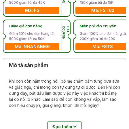
500K giảm tối đa 40K
150K giảm tối đa 15K
Mã: FS
Mã: FST82
Giảm giá đơn hàng
Miễn phí vận chuyển
N
L
Ư
U
C
O
U
P
O
Giảm 50% cho đơn hàng từ
Giảm 100% cho đơn hàng từ
590K giảm tối đa 50K
200K giảm tối đa 20K
Mã: NHANAM66
Mã: FST8
Mô tả sản phẩm
Khi con còn nằm trong nôi, bố mẹ chăm bẵm từng bữa sữa
và giấc ngủ, chỉ mong con tự đứng tự đi được. Đến khi con
đứng dậy, bắt đầu làm được việc này việc khác thì bố mẹ
lại có nỗi lo khác. Làm sao để con không va vấp, làm sao
con hiểu chuyện, giỏi giang, khôn lớn mỗi ngày?
Bộ sách này là cẩm nang để bố mẹ đi cùng con qua tuổi
mẫu giáo, giúp con tự lập dần trong cuộc sống. Nào tự tắm
Đọc thêm
rửa, rồi ăn đủ chất, giữ an toàn khi đi đường, tập cảm ơn