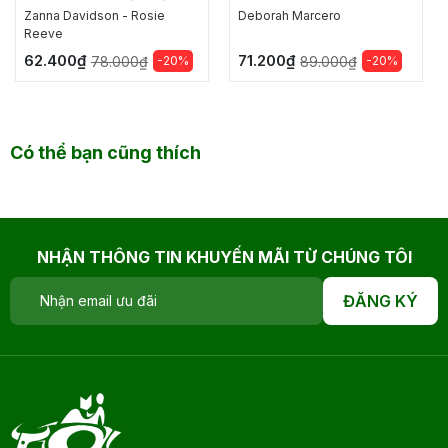
SỰ CỦA CÔ MOLLY
Zanna Davidson - Rosie
Deborah Marcero
Reeve
62.400₫
71.200₫
-20%
-20%
78.000₫
89.000₫
Có thể bạn cũng thích
NHẬN THÔNG TIN KHUYẾN MÃI TỪ CHÚNG TÔI
ĐĂNG KÝ