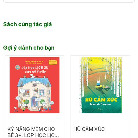
Sách cùng tác giả
Gợi ý dành cho bạn
KỸ NĂNG MỀM CHO
HŨ CẢM XÚC
BÉ 3+: LỚP HỌC LỊCH