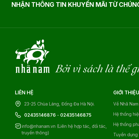
NHẬN THÔNG TIN KHUYẾN MÃI TỪ CHÚNG
Bởi vì sách là thế g
LIÊN HỆ
GIỚI THIỆ
23-25 Chùa Láng, Đống Đa Hà Nội.
Về Nhã Nam
Hệ thống hi
02435146876
-
02435146875
Hệ thống ph
info@nhanam.vn (Liên hệ hợp tác, đối tác,
truyền thông)
Tuyển dụng