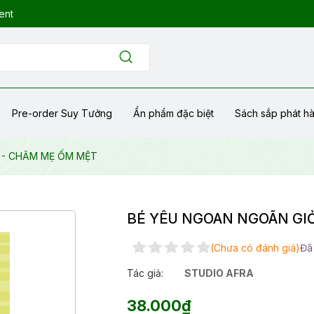
ent
Pre-order Suy Tưởng
Ẩn phẩm đặc biệt
Sách sắp phát h
G - CHĂM MẸ ỐM MỆT
BÉ YÊU NGOAN NGOÃN GIỎ
(Chưa có đánh giá)
Đã
Tác giả:
STUDIO AFRA
38.000₫