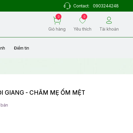
Contact:
0903244248
0
0
Giỏ hàng
Yêu thích
Tài khoản
ành
Điểm tin
I GIANG - CHĂM MẸ ỐM MỆT
 bán