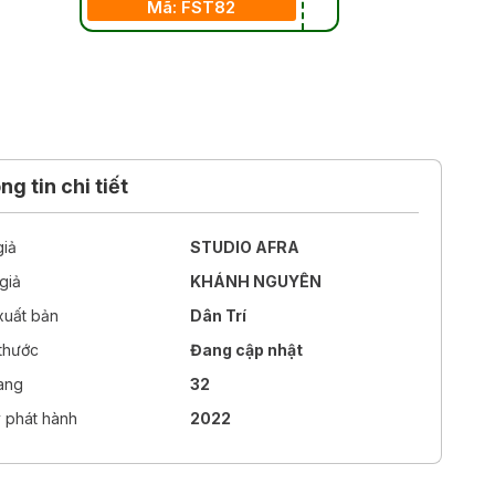
Mã: FST82
g tin chi tiết
giả
STUDIO AFRA
giả
KHÁNH NGUYÊN
xuất bản
Dân Trí
 thước
Đang cập nhật
rang
32
 phát hành
2022