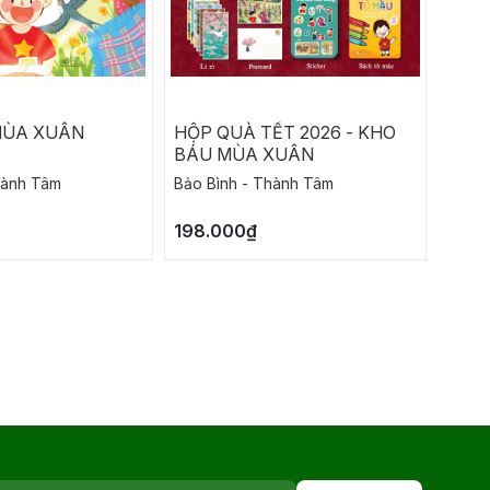
MÙA XUÂN
HỘP QUÀ TẾT 2026 - KHO
PHÁT
BÁU MÙA XUÂN
XÚC 
MÌN
hành Tâm
Bảo Bình - Thành Tâm
Jayne
198.000₫
50.4