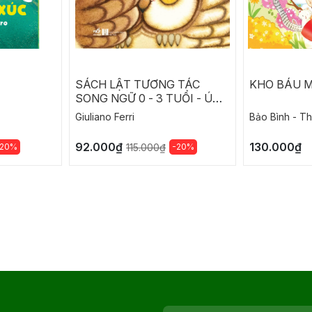
SÁCH LẬT TƯƠNG TÁC
KHO BÁU 
SONG NGỮ 0 - 3 TUỔI - Ú
OÀ
Giuliano Ferri
Bảo Bình - T
92.000₫
130.000₫
-20%
-20%
115.000₫