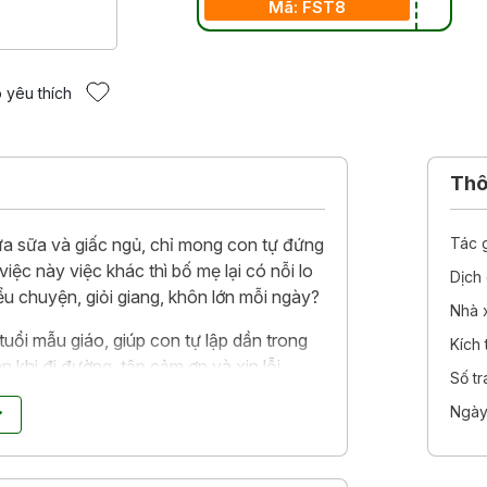
Mã: FST8
 yêu thích
Thôn
a sữa và giấc ngủ, chỉ mong con tự đứng
Tác 
iệc này việc khác thì bố mẹ lại có nỗi lo
Dịch 
u chuyện, giỏi giang, khôn lớn mỗi ngày?
Nhà 
uổi mẫu giáo, giúp con tự lập dần trong
Kích
 khi đi đường, tập cảm ơn và xin lỗi...
Số t
Ngày
quanh cuộc sống của mỗi em bé. Nào là
ày, nào là dạy bé biết cách cảm ơn và