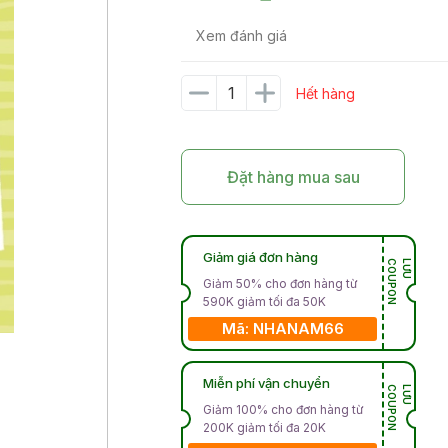
Xem đánh giá
Hết hàng
Đặt hàng mua sau
Giảm giá đơn hàng
N
L
Ư
U
C
O
U
P
O
Giảm 50% cho đơn hàng từ
590K giảm tối đa 50K
Mã: NHANAM66
Miễn phí vận chuyển
N
L
Ư
U
C
O
U
P
O
Giảm 100% cho đơn hàng từ
200K giảm tối đa 20K