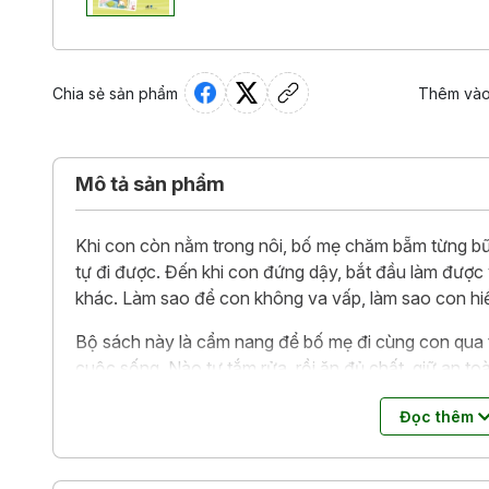
Chia sẻ sản phẩm
Thêm vào
Mô tả sản phẩm
Khi con còn nằm trong nôi, bố mẹ chăm bẵm từng bữ
tự đi được. Đến khi con đứng dậy, bắt đầu làm được v
khác. Làm sao để con không va vấp, làm sao con hiể
Bộ sách này là cẩm nang để bố mẹ đi cùng con qua t
cuộc sống. Nào tự tắm rửa, rồi ăn đủ chất, giữ an toàn
các kỹ năng nho nhỏ sẽ giúp bé tự lập dần.
Đọc thêm
Bộ sách gồm 7 cuốn, đề cập đến 7 khía cạnh xoay 
dạy bé cách tự ngủ ngoan và chăm sóc mình hằng ng