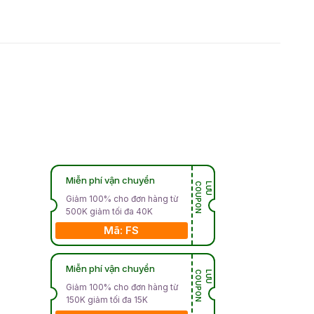
Miễn phí vận chuyển
N
L
Ư
U
C
O
U
P
O
Giảm 100% cho đơn hàng từ
500K giảm tối đa 40K
Mã: FS
Miễn phí vận chuyển
N
L
Ư
U
C
O
U
P
O
Giảm 100% cho đơn hàng từ
150K giảm tối đa 15K