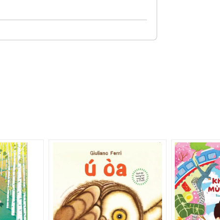
rửa và đánh răng, nào là dạy bé chăm sóc
cách như cùng ăn sinh nhật với bạn bè,
n, nào là dạy bé vui chơi ngoài thiên
 Các câu chuyện có tuyến nhân vật
áng yêu, rất hợp cho bé 2+ tiếp thu và ghi