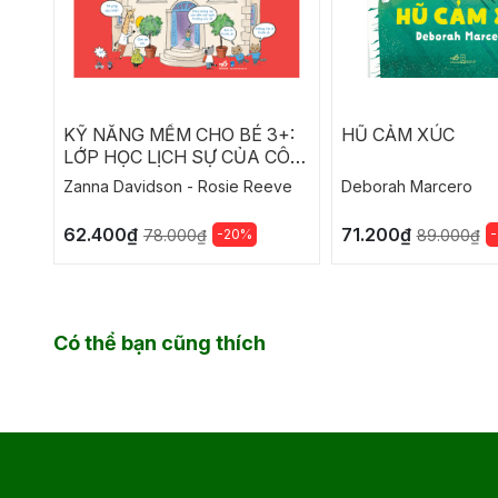
KỸ NĂNG MỀM CHO BÉ 3+:
HŨ CẢM XÚC
LỚP HỌC LỊCH SỰ CỦA CÔ
MOLLY
Zanna Davidson - Rosie Reeve
Deborah Marcero
62.400₫
71.200₫
-20%
78.000₫
89.000₫
Có thể bạn cũng thích