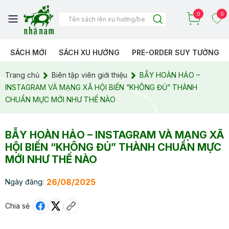
0
0
SÁCH MỚI
SÁCH XU HƯỚNG
PRE-ORDER SUY TƯỞNG
Trang chủ
Biên tập viên giới thiệu
BẪY HOÀN HẢO –
INSTAGRAM VÀ MẠNG XÃ HỘI BIẾN “KHÔNG ĐỦ” THÀNH
CHUẨN MỰC MỚI NHƯ THẾ NÀO
BẪY HOÀN HẢO – INSTAGRAM VÀ MẠNG XÃ
HỘI BIẾN “KHÔNG ĐỦ” THÀNH CHUẨN MỰC
MỚI NHƯ THẾ NÀO
26/08/2025
Ngày đăng:
Chia sẻ