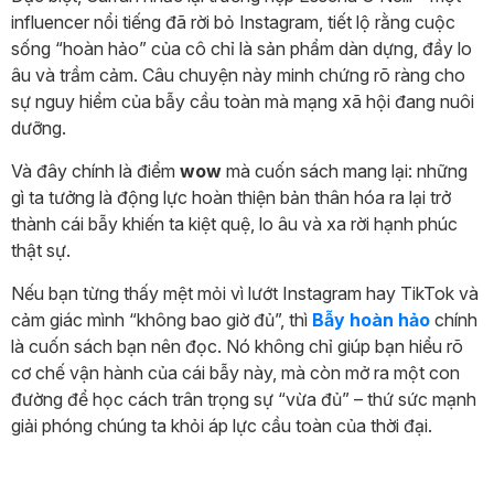
influencer nổi tiếng đã rời bỏ Instagram, tiết lộ rằng cuộc
sống “hoàn hảo” của cô chỉ là sản phẩm dàn dựng, đầy lo
âu và trầm cảm. Câu chuyện này minh chứng rõ ràng cho
sự nguy hiểm của bẫy cầu toàn mà mạng xã hội đang nuôi
dưỡng.
Và đây chính là điểm
wow
mà cuốn sách mang lại: những
gì ta tưởng là động lực hoàn thiện bản thân hóa ra lại trở
thành cái bẫy khiến ta kiệt quệ, lo âu và xa rời hạnh phúc
thật sự.
Nếu bạn từng thấy mệt mỏi vì lướt Instagram hay TikTok và
cảm giác mình “không bao giờ đủ”, thì
Bẫy hoàn hảo
chính
là cuốn sách bạn nên đọc. Nó không chỉ giúp bạn hiểu rõ
cơ chế vận hành của cái bẫy này, mà còn mở ra một con
đường để học cách trân trọng sự “vừa đủ” – thứ sức mạnh
giải phóng chúng ta khỏi áp lực cầu toàn của thời đại.