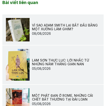
Bài viết liên quan
VÌ SAO ADAM SMITH LẠI BẮT ĐẦU BẰNG
MỘT XƯỞNG LÀM GHIM?
08/08/2026
LAM SƠN THỰC LỤC: LỜI NHẮC TỪ
NHỮNG NĂM THÁNG GIAN NAN
05/08/2026
MỘT PHÁT ĐẠN Ở ROME, NHỮNG CÁI
CHẾT BẤT THƯỜNG TẠI ĐÀI LOAN
05/08/2026