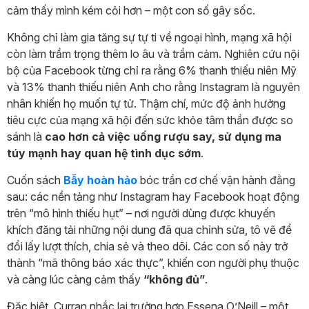
cảm thấy mình kém cỏi hơn – một con số gây sốc.
Không chỉ làm gia tăng sự tự ti về ngoại hình, mạng xã hội
còn làm trầm trọng thêm lo âu và trầm cảm. Nghiên cứu nội
bộ của Facebook từng chỉ ra rằng 6% thanh thiếu niên Mỹ
và 13% thanh thiếu niên Anh cho rằng Instagram là nguyên
nhân khiến họ muốn tự tử. Thậm chí, mức độ ảnh hưởng
tiêu cực của mạng xã hội đến sức khỏe tâm thần được so
sánh là
cao hơn cả việc uống rượu say, sử dụng ma
túy mạnh hay quan hệ tình dục sớm
.
Cuốn sách
Bẫy hoàn hảo
bóc trần cơ chế vận hành đằng
sau: các nền tảng như Instagram hay Facebook hoạt động
trên “mô hình thiếu hụt” – nơi người dùng được khuyến
khích đăng tải những nội dung đã qua chỉnh sửa, tô vẽ để
đổi lấy lượt thích, chia sẻ và theo dõi. Các con số này trở
thành “mã thông báo xác thực”, khiến con người phụ thuộc
và càng lúc càng cảm thấy
“không đủ”
.
Đặc biệt, Curran nhắc lại trường hợp Essena O’Neill – một