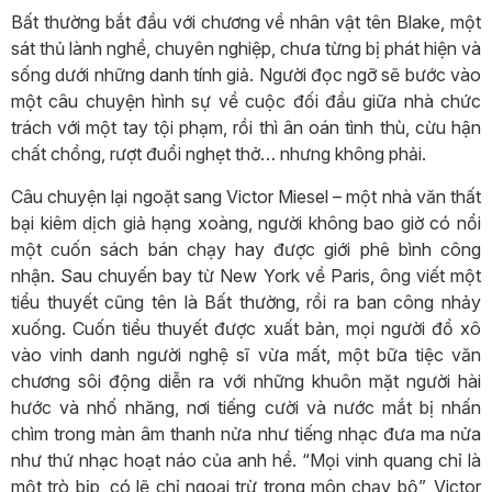
Bất thường bắt đầu với chương về nhân vật tên Blake, một
sát thủ lành nghề, chuyên nghiệp, chưa từng bị phát hiện và
sống dưới những danh tính giả. Người đọc ngỡ sẽ bước vào
một câu chuyện hình sự về cuộc đối đầu giữa nhà chức
trách với một tay tội phạm, rồi thì ân oán tình thù, cừu hận
chất chồng, rượt đuổi nghẹt thở… nhưng không phải.
Câu chuyện lại ngoặt sang Victor Miesel – một nhà văn thất
bại kiêm dịch giả hạng xoàng, người không bao giờ có nổi
một cuốn sách bán chạy hay được giới phê bình công
nhận. Sau chuyến bay từ New York về Paris, ông viết một
tiểu thuyết cũng tên là Bất thường, rồi ra ban công nhảy
xuống. Cuốn tiểu thuyết được xuất bản, mọi người đổ xô
vào vinh danh người nghệ sĩ vừa mất, một bữa tiệc văn
chương sôi động diễn ra với những khuôn mặt người hài
hước và nhố nhăng, nơi tiếng cười và nước mắt bị nhấn
chìm trong màn âm thanh nửa như tiếng nhạc đưa ma nửa
như thứ nhạc hoạt náo của anh hề. “Mọi vinh quang chỉ là
một trò bịp, có lẽ chỉ ngoại trừ trong môn chạy bộ”, Victor