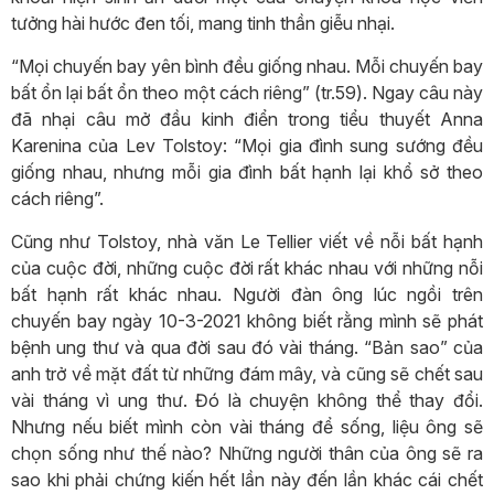
tưởng hài hước đen tối, mang tinh thần giễu nhại.
“Mọi chuyến bay yên bình đều giống nhau. Mỗi chuyến bay
bất ổn lại bất ổn theo một cách riêng” (tr.59). Ngay câu này
đã nhại câu mở đầu kinh điển trong tiểu thuyết Anna
Karenina của Lev Tolstoy: “Mọi gia đình sung sướng đều
giống nhau, nhưng mỗi gia đình bất hạnh lại khổ sở theo
cách riêng”.
Cũng như Tolstoy, nhà văn Le Tellier viết về nỗi bất hạnh
của cuộc đời, những cuộc đời rất khác nhau với những nỗi
bất hạnh rất khác nhau. Người đàn ông lúc ngồi trên
chuyến bay ngày 10-3-2021 không biết rằng mình sẽ phát
bệnh ung thư và qua đời sau đó vài tháng. “Bản sao” của
anh trở về mặt đất từ những đám mây, và cũng sẽ chết sau
vài tháng vì ung thư. Đó là chuyện không thể thay đổi.
Nhưng nếu biết mình còn vài tháng để sống, liệu ông sẽ
chọn sống như thế nào? Những người thân của ông sẽ ra
sao khi phải chứng kiến hết lần này đến lần khác cái chết