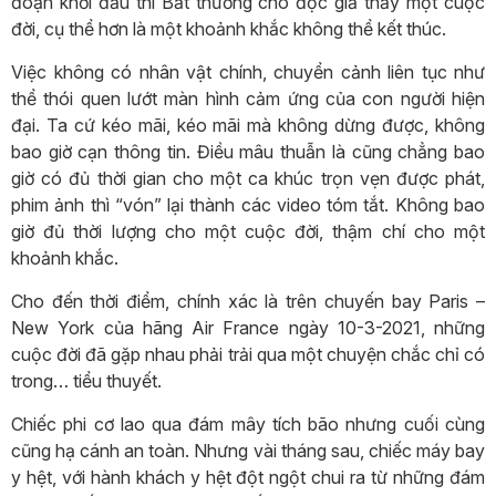
đoạn khởi đầu thì Bất thường cho độc giả thấy một cuộc
đời, cụ thể hơn là một khoảnh khắc không thể kết thúc.
Việc không có nhân vật chính, chuyển cảnh liên tục như
thể thói quen lướt màn hình cảm ứng của con người hiện
đại. Ta cứ kéo mãi, kéo mãi mà không dừng được, không
bao giờ cạn thông tin. Điều mâu thuẫn là cũng chẳng bao
giờ có đủ thời gian cho một ca khúc trọn vẹn được phát,
phim ảnh thì “vón” lại thành các video tóm tắt. Không bao
giờ đủ thời lượng cho một cuộc đời, thậm chí cho một
khoảnh khắc.
Cho đến thời điểm, chính xác là trên chuyến bay Paris –
New York của hãng Air France ngày 10-3-2021, những
cuộc đời đã gặp nhau phải trải qua một chuyện chắc chỉ có
trong… tiểu thuyết.
Chiếc phi cơ lao qua đám mây tích bão nhưng cuối cùng
cũng hạ cánh an toàn. Nhưng vài tháng sau, chiếc máy bay
y hệt, với hành khách y hệt đột ngột chui ra từ những đám