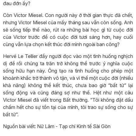
đau đớn ấy?
Còn Victor Miesel. Con người này ở thời gian thực đã chết,
nhưng Victor Miesel của mấy tháng sau vẫn còn sống. Anh
sẽ sống tiếp thế nào, rút ra những bài học gì từ cuộc đời
của Victor trước để có cuộc đời tươi sáng hơn, hay cuối
cùng vẫn lựa chọn kết thúc đời mình ngoài ban công?
Hervé Le Tellier đẩy người đọc vào một tình huống nghịch
dị để rồi chúng ta trăn trở không thể trước ý nghĩa cuộc
sống hữu hạn này. Ông tạo ra tình huống cho phép một
khoảnh khắc trở thành vô tận, và vì thế một cuộc đời (nhiều
khả năng) không thể kết thúc, chưa bao giờ “bất tử” lại
sống động và cũng đáng sợ như thế. Hệt như một câu
Victor Miesel đã viết trong Bất thường. “Tôi không đặt dấu
chấm hết cho sự tồn tại của mình, tôi trao sự sống cho sự
bất tử”.
Nguồn bài viết: Nữ Lâm - Tạp chí Kinh tế Sài Gòn