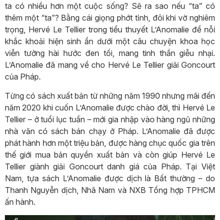
ta có nhiều hơn một cuộc sống? Sẽ ra sao nếu “ta” có
thêm một “ta”? Bằng cái giọng phớt tỉnh, đôi khi vờ nghiêm
trọng, Hervé Le Tellier trong tiểu thuyết L’Anomalie để nỗi
khắc khoải hiện sinh ẩn dưới một câu chuyện khoa học
viễn tưởng hài hước đen tối, mang tinh thần giễu nhại.
L’Anomalie đã mang về cho Hervé Le Tellier giải Goncourt
của Pháp.
Từng có sách xuất bản từ những năm 1990 nhưng mãi đến
năm 2020 khi cuốn L’Anomalie được chào đời, thì Hervé Le
Tellier – ở tuổi lục tuần – mới gia nhập vào hàng ngũ những
nhà văn có sách bán chạy ở Pháp. L’Anomalie đã được
phát hành hơn một triệu bản, được hàng chục quốc gia trên
thế giới mua bản quyền xuất bản và còn giúp Hervé Le
Tellier giành giải Goncourt danh giá của Pháp. Tại Việt
Nam, tựa sách L’Anomalie được dịch là Bất thường – do
Thanh Nguyễn dịch, Nhã Nam và NXB Tổng hợp TPHCM
ấn hành.