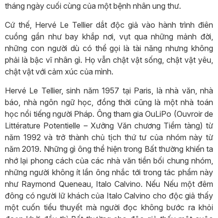
tháng ngày cuối cùng của một bệnh nhân ung thư.
Cứ thế, Hervé Le Tellier dắt độc giả vào hành trình điên
cuồng gần như bay khắp nơi, vụt qua những mảnh đời,
những con người dù có thể gọi là tài năng nhưng không
phải là bậc vĩ nhân gì. Họ vẫn chật vật sống, chật vật yêu,
chật vật với cảm xúc của mình.
Hervé Le Tellier, sinh năm 1957 tại Paris, là nhà văn, nhà
báo, nhà ngôn ngữ học, đồng thời cũng là một nhà toán
học nổi tiếng người Pháp. Ông tham gia OuLiPo (Ouvroir de
Littérature Potentielle – Xưởng Văn chương Tiềm tàng) từ
năm 1992 và trở thành chủ tịch thứ tư của nhóm này từ
năm 2019. Những gì ông thể hiện trong Bất thường khiến ta
nhớ lại phong cách của các nhà văn tiền bối chung nhóm,
những người không ít lần ông nhắc tới trong tác phẩm này
như Raymond Queneau, Italo Calvino. Nếu Nếu một đêm
đông có người lữ khách của Italo Calvino cho độc giả thấy
một cuốn tiểu thuyết mà người đọc không bước ra khỏi