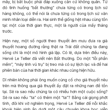
mây, bị bắt buộc phải đáp xuống căn cứ không quân. Từ
đó tình huống “bất thường” chưa từng có trong lịch sử
hàng không, có thể nói là chưa từng có trong lịch sử văn
minh nhân loại diễn ra. Hai sinh thể giống hệt nhau cùng tồn
tại: một của thời gian thực, một là người của mấy tháng
trước.
Hiện nay, một số người theo thuyết âm mưu đưa ra giả
thuyết hoang đường rằng thật ra Trái đất chúng ta đang
sống chỉ là một mô hình giả lập. Có lẽ, dựa trên điều này,
Hervé Le Tellier đã viết nên Bất thường. Do một “lỗi phần
mềm”, “máy tính vũ trụ” bị treo mà có sự lệch lạc và để hai
phiên bản của hai thời gian khác nhau cùng hiện hữu.
Dĩ nhiên không phải ông muốn củng cố cho giả thuyết nêu
trên mà thông qua giả thuyết ấy đặt ra những nan đề tồn
tại. Sẽ ra sao nếu chúng ta có nhiều hơn một cuộc sống?
Sẽ ra sao nếu “ta” có thêm một “ta”? Bằng cái giọng phớt
tỉnh, đôi khi vờ nghiêm trọng, Hervé Le Tellier để nỗi khắc
khoải hiện sinh ẩn dưới một câu chuyện khoa học viễn