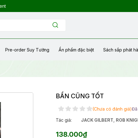
ent
Pre-order Suy Tưởng
Ẩn phẩm đặc biệt
Sách sắp phát h
BẨN CŨNG TỐT
(Chưa có đánh giá)
Đã
Tác giả:
JACK GILBERT
,
ROB KNI
138.000₫