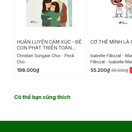
HUẤN LUYỆN CẢM XÚC - ĐỂ
CƠ THỂ MÌNH LÀ
CON PHÁT TRIỂN TOÀN
DIỆN
Christian Sungaie Choi - Peck
Isabelle Filliozat - Ma
Cho
Filliozat - Isabelle M
198.000₫
55.200₫
69.000₫
Có thể bạn cũng thích