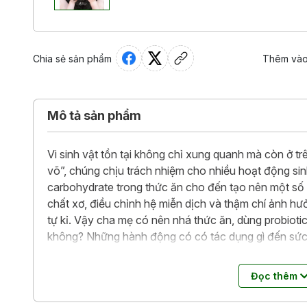
Chia sẻ sản phẩm
Thêm vào
Mô tả sản phẩm
Vi sinh vật tồn tại không chỉ xung quanh mà còn ở t
võ”, chúng chịu trách nhiệm cho nhiều hoạt động sinh
carbohydrate trong thức ăn cho đến tạo nên một số v
chất xơ, điều chỉnh hệ miễn dịch và thậm chí ảnh h
tự kỉ. Vậy cha mẹ có nên nhá thức ăn, dùng probiot
không? Những hành động có có tác dụng gì đến sức 
một nỗ lực giúp các ông bố, bà mẹ hiểu được lợi ích 
thiết thực và những câu trả lời khoa học nhưng khôn
Đọc thêm
đoạn vàng là từ khi trẻ sinh ra đến khi trẻ được 3 tu
chuẩn bị cho con những “người bạn tí hon” phù hợp 