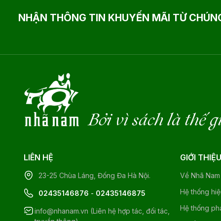
NHẬN THÔNG TIN KHUYẾN MÃI TỪ CHÚNG
Bởi vì sách là thế g
LIÊN HỆ
GIỚI THIỆ
23-25 Chùa Láng, Đống Đa Hà Nội.
Về Nhã Nam
Hệ thống hi
02435146876
-
02435146875
Hệ thống ph
info@nhanam.vn (Liên hệ hợp tác, đối tác,