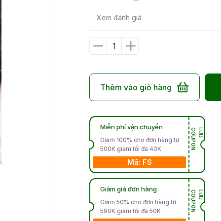
Xem đánh giá
Thêm vào giỏ hàng
Miễn phí vận chuyển
N
L
Ư
U
C
O
U
P
O
Giảm 100% cho đơn hàng từ
500K giảm tối đa 40K
Mã: FS
Giảm giá đơn hàng
N
L
Ư
U
C
O
U
P
O
Giảm 50% cho đơn hàng từ
590K giảm tối đa 50K