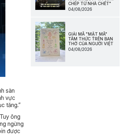
CHÉP TỪ NHÀ CHẾT"
04/08/2026
GIẢI MÃ "MẬT MÃ"
TÂM THỨC TRÊN BAN
THỜ CỦA NGƯỜI VIỆT
04/08/2026
nh sàn
nh vực
ục tăng.”
 Tuy ông
hông ngừng
oin được