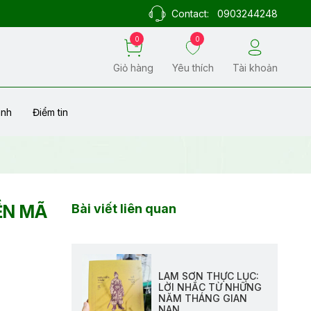
Contact:
0903244248
0
0
Giỏ hàng
Yêu thích
Tài khoản
ành
Điểm tin
ỀN MÃ
Bài viết liên quan
LAM SƠN THỰC LỤC:
LỜI NHẮC TỪ NHỮNG
NĂM THÁNG GIAN
NAN