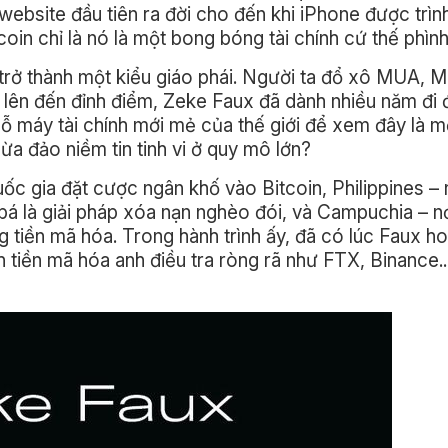
website đầu tiên ra đời cho đến khi iPhone được trình
coin chỉ là nó là một bong bóng tài chính cứ thế phìn
ã trở thành một kiểu giáo phái. Người ta đổ xô MUA,
lên đến đỉnh điểm, Zeke Faux đã dành nhiều năm đi 
cỗ máy tài chính mới mẻ của thế giới để xem đây là 
ừa đảo niềm tin tinh vi ở quy mô lớn?
ốc gia đặt cược ngân khố vào Bitcoin, Philippines – 
 là giải pháp xóa nạn nghèo đói, và Campuchia – nơ
tiền mã hóa. Trong hành trình ấy, đã có lúc Faux hoà
h tiền mã hóa anh điều tra ròng rã như FTX, Binance..