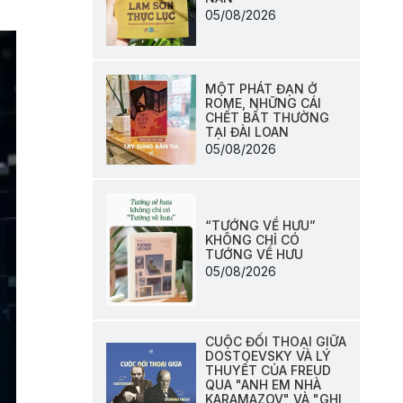
05/08/2026
MỘT PHÁT ĐẠN Ở
ROME, NHỮNG CÁI
CHẾT BẤT THƯỜNG
TẠI ĐÀI LOAN
05/08/2026
“TƯỚNG VỀ HƯU”
KHÔNG CHỈ CÓ
TƯỚNG VỀ HƯU
05/08/2026
CUỘC ĐỐI THOẠI GIỮA
DOSTOEVSKY VÀ LÝ
THUYẾT CỦA FREUD
QUA "ANH EM NHÀ
KARAMAZOV" VÀ "GHI