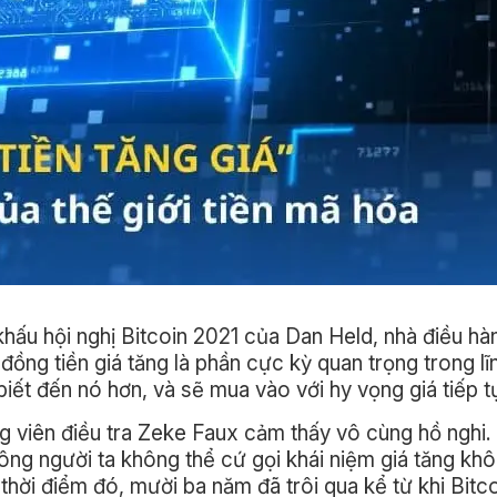
khấu hội nghị Bitcoin 2021 của Dan Held, nhà điều hà
ồng tiền giá tăng là phần cực kỳ quan trọng trong lĩ
 biết đến nó hơn, và sẽ mua vào với hy vọng giá tiếp t
g viên điều tra Zeke Faux cảm thấy vô cùng hồ nghi.
 ông người ta không thể cứ gọi khái niệm giá tăng k
hời điểm đó, mười ba năm đã trôi qua kể từ khi Bitc