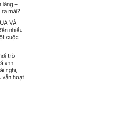
 làng –
h ra mãi?
 MUA VÀ
đến nhiều
một cuộc
nơi trò
i anh
i nghi,
. vẫn hoạt