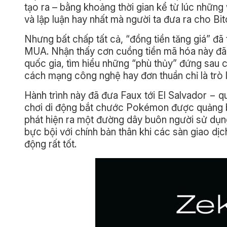
tạo ra – bằng khoảng thời gian kể từ lúc những 
và lập luận hay nhất mà người ta đưa ra cho Bit
Nhưng bất chấp tất cả, “đồng tiền tăng giá” đ
MUA. Nhận thấy cơn cuồng tiền mã hóa này đã 
quốc gia, tìm hiểu những “phù thủy” đứng sau 
cách mạng công nghệ hay đơn thuần chỉ là trò l
Hành trình này đã đưa Faux tới El Salvador − qu
chơi di động bắt chước Pokémon được quảng bá
phát hiện ra một đường dây buôn người sử dụng 
bực bội với chính bản thân khi các sàn giao dịc
động rất tốt.