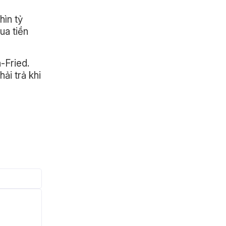
hìn tỷ
ua tiền
-Fried.
ải trả khi