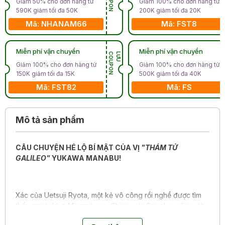
Giảm 50% cho đơn hàng từ
Giảm 100% cho đơn hàng từ
590K giảm tối đa 50K
200K giảm tối đa 20K
Mã: NHANAM66
Mã: FST8
Miễn phí vận chuyển
Miễn phí vận chuyển
N
L
Ư
U
C
O
U
P
O
Giảm 100% cho đơn hàng từ
Giảm 100% cho đơn hàng từ
150K giảm tối đa 15K
500K giảm tối đa 40K
Mã: FST82
Mã: FS
Mô tả sản phẩm
CÂU CHUYỆN HÉ LỘ BÍ MẬT CỦA VỊ
"THÁM TỬ
GALILEO"
YUKAWA MANABU!
Xác của Uetsuji Ryota, một kẻ vô công rồi nghề được tìm
thấy ngoài khơi Minamiboso. Shimauchi Sonoka, cô người
yêu sống cùng Uetsuji đã bỏ trốn sau khi nộp đơn trình