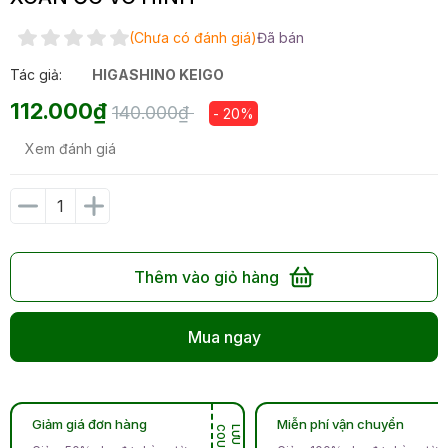
(Chưa có đánh giá)
Đã bán
Tác giả:
HIGASHINO KEIGO
112.000₫
140.000₫
- 20%
Xem đánh giá
Thêm vào giỏ hàng
Mua ngay
Giảm giá đơn hàng
Miễn phí vận chuyển
N
L
Ư
U
C
O
U
P
O