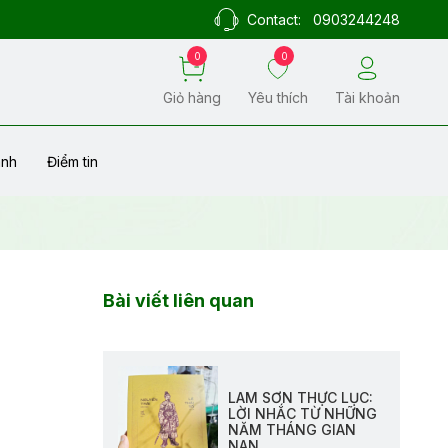
Contact:
0903244248
0
0
Giỏ hàng
Yêu thích
Tài khoản
ành
Điểm tin
Bài viết liên quan
LAM SƠN THỰC LỤC:
LỜI NHẮC TỪ NHỮNG
NĂM THÁNG GIAN
NAN