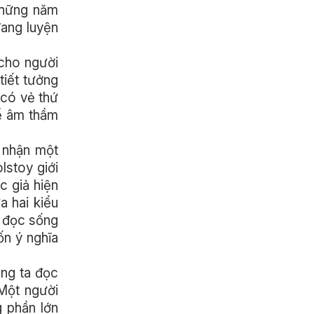
 những năm
đang luyện
 cho người
tiết tưởng
 có vẻ thứ
hể âm thầm
p nhận một
lstoy giới
c giả hiện
a hai kiểu
i đọc sống
ốn ý nghĩa
úng ta đọc
 Một người
g phần lớn