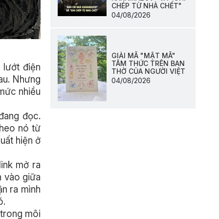
CHÉP TỪ NHÀ CHẾT"
04/08/2026
GIẢI MÃ "MẬT MÃ"
TÂM THỨC TRÊN BAN
 lướt điện
THỜ CỦA NGƯỜI VIỆT
hau. Nhưng
04/08/2026
 mức nhiều
đang đọc.
theo nó từ
uất hiện ở
link mở ra
n vào giữa
ận ra mình
ó.
 trong môi