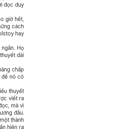
ời đọc duy
o giờ hết,
những cách
olstoy hay
 ngắn. Họ
thuyết dài
 năng chấp
u để nó có
iểu thuyết
ợc viết ra
đọc, mà vì
hương đầu.
 một thành
ần hiện ra