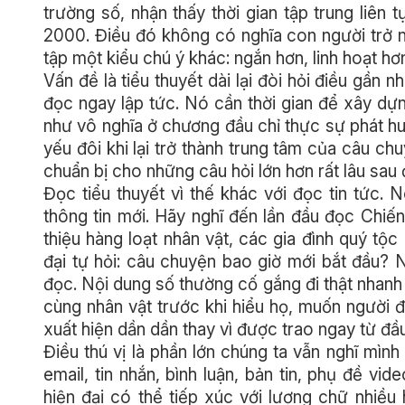
trường số, nhận thấy thời gian tập trung liê
2000. Điều đó không có nghĩa con người trở 
tập một kiểu chú ý khác: ngắn hơn, linh hoạt h
Vấn đề là tiểu thuyết dài lại đòi hỏi điều gần
đọc ngay lập tức. Nó cần thời gian để xây dựn
như vô nghĩa ở chương đầu chỉ thực sự phát hu
yếu đôi khi lại trở thành trung tâm của câu c
chuẩn bị cho những câu hỏi lớn hơn rất lâu sau 
Đọc tiểu thuyết vì thế khác với đọc tin tức. 
thông tin mới. Hãy nghĩ đến lần đầu đọc Chiế
thiệu hàng loạt nhân vật, các gia đình quý tộ
đại tự hỏi: câu chuyện bao giờ mới bắt đầu? N
đọc. Nội dung số thường cố gắng đi thật nhanh
cùng nhân vật trước khi hiểu họ, muốn người đọ
xuất hiện dần dần thay vì được trao ngay từ đầu
Điều thú vị là phần lớn chúng ta vẫn nghĩ mìn
email, tin nhắn, bình luận, bản tin, phụ đề v
hiện đại có thể tiếp xúc với lượng chữ nhiề