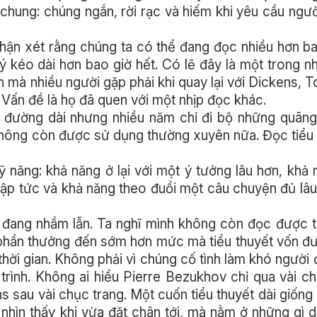
hung: chúng ngắn, rời rạc và hiếm khi yêu cầu ngư
ận xét rằng chúng ta có thể đang đọc nhiều hơn ba
ú ý kéo dài hơn bao giờ hết. Có lẽ đây là một trong 
n mà nhiều người gặp phải khi quay lại với Dickens, T
 Vấn đề là họ đã quen với một nhịp đọc khác.
 đường dài nhưng nhiều năm chỉ đi bộ những quãng
không còn được sử dụng thường xuyên nữa. Đọc tiểu 
 năng: khả năng ở lại với một ý tưởng lâu hơn, khả
y lập tức và khả năng theo đuổi một câu chuyện đủ lâ
 đang nhầm lẫn. Ta nghĩ mình không còn đọc được t
 phần thưởng đến sớm hơn mức mà tiểu thuyết vốn đư
thời gian. Không phải vì chúng cố tình làm khó người 
h trình. Không ai hiểu Pierre Bezukhov chỉ qua vài c
s sau vài chục trang. Một cuốn tiểu thuyết dài giống
 nhìn thấy khi vừa đặt chân tới, mà nằm ở những gì d