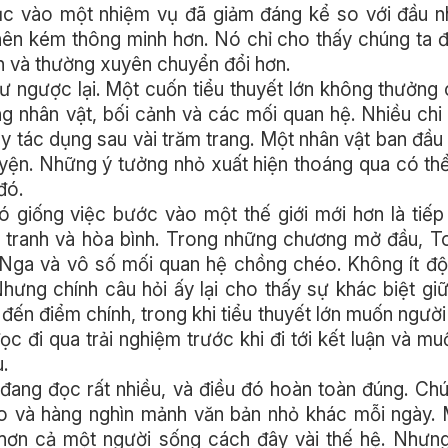
n tục vào một nhiệm vụ đã giảm đáng kể so với đầu
nên kém thông minh hơn. Nó chỉ cho thấy chúng ta 
ơn và thường xuyên chuyển đổi hơn.
 như ngược lại. Một cuốn tiểu thuyết lớn không thưởng
g nhân vật, bối cảnh và các mối quan hệ. Nhiều chi 
y tác dụng sau vài trăm trang. Một nhân vật ban đầu
huyện. Những ý tưởng nhỏ xuất hiện thoáng qua có t
đó.
Nó giống việc bước vào một thế giới mới hơn là tiế
n tranh và hòa bình. Trong những chương mở đầu, To
c Nga và vô số mối quan hệ chồng chéo. Không ít độ
hưng chính câu hỏi ấy lại cho thấy sự khác biệt giữ
 đến điểm chính, trong khi tiểu thuyết lớn muốn ngườ
c đi qua trải nghiệm trước khi đi tới kết luận và mu
.
h đang đọc rất nhiều, và điều đó hoàn toàn đúng. Ch
ideo và hàng nghìn mảnh văn bản nhỏ khác mỗi ngày.
u hơn cả một người sống cách đây vài thế hệ. Nhưn