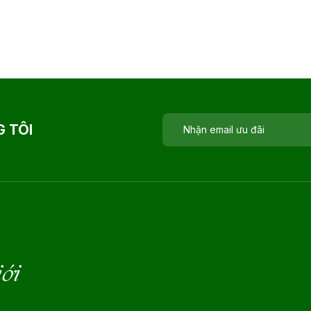
 TÔI
iới