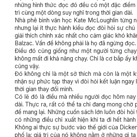
những hình thức đọc đó đều có một đặc điểm c
trì cùng một dòng suy nghĩ trong thời gian dài.
Nhà phê bình văn học Kate McLoughlin từng nh
nhưng lại ít thực hành kiểu đọc đòi hỏi sự ch
giải thích chính xác nhất cho cảm giác khó khă
Balzac. Vấn đề không phải là họ đã ngừng đọc.
Điều đó cũng giống như một người từng chạy
không mất đi khả năng chạy. Chỉ là cơ bắp ấy 
cũng vậy.
Đó không chỉ là một sở thích mà còn là một kỹ
nhận sự phức tạp thay vì đòi hỏi kết luận nga
thời gian thay đổi mình.
Có lẽ đó là điều mà nhiều người đọc hôm nay
dài. Thực ra, rất có thể ta chỉ đang mong chờ
để mang lại. Những cuốn sách lớn luôn đòi hỏi 
có những điều chỉ xuất hiện khi ta đi hết hàn
Không ai thực sự bước vào thế giới của Dicken
phố lạ: giá trị của nó không nằm ở những gì ta