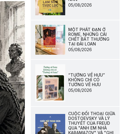
05/08/2026
MỘT PHÁT ĐẠN Ở
ROME, NHỮNG CÁI
CHẾT BẤT THƯỜNG
TẠI ĐÀI LOAN
05/08/2026
“TƯỚNG VỀ HƯU”
KHÔNG CHỈ CÓ
TƯỚNG VỀ HƯU
05/08/2026
CUỘC ĐỐI THOẠI GIỮA
DOSTOEVSKY VÀ LÝ
THUYẾT CỦA FREUD
QUA "ANH EM NHÀ
KARAMAZOV" VÀ "GHI