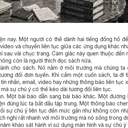
ện nay. Một người có thể dành hai tiếng đồng hồ để
 video và chuyển liên tục giữa các ứng dụng khác n
chỉ sau vài chục trang. Cảm giác này quen thuộc đến
không còn là người thích đọc sách nữa.
dành cho sách. Nó nằm ở môi trường mà chúng ta 
tương đối đơn tuyến. Khi cầm một cuốn sách, ta đi 
 tin nhắn, email, video hay những thông báo liên tục x
 mà sự chú ý có thể kéo dài tương đối liên tục.
àn. Một bài báo dẫn sang bài báo khác. Một đường 
iện đúng lúc ta bắt đầu tập trung. Một thông báo che
đổi sự chú ý liên tục đến mức gần như không còn nh
ích nghi rất nhanh với môi trường mà nó sống trong đ
 năm khảo sát hành vi sử dụng màn hình và sự chú ý