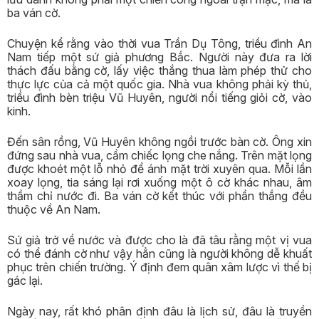
ba ván cờ.
Chuyện kể rằng vào thời vua Trần Dụ Tông, triều đình An
Nam tiếp một sứ giả phương Bắc. Người này đưa ra lời
thách đấu bằng cờ, lấy việc thắng thua làm phép thử cho
thực lực của cả một quốc gia. Nhà vua không phải kỳ thủ,
triều đình bèn triệu Vũ Huyên, người nổi tiếng giỏi cờ, vào
kinh.
Đến sân rồng, Vũ Huyên không ngồi trước bàn cờ. Ông xin
đứng sau nhà vua, cầm chiếc lọng che nắng. Trên mặt lọng
được khoét một lỗ nhỏ để ánh mặt trời xuyên qua. Mỗi lần
xoay lọng, tia sáng lại rơi xuống một ô cờ khác nhau, âm
thầm chỉ nước đi. Ba ván cờ kết thúc với phần thắng đều
thuộc về An Nam.
Sứ giả trở về nước và được cho là đã tâu rằng một vị vua
có thể đánh cờ như vậy hẳn cũng là người không dễ khuất
phục trên chiến trường. Ý định đem quân xâm lược vì thế bị
gác lại.
Ngày nay, rất khó phân định đâu là lịch sử, đâu là truyền