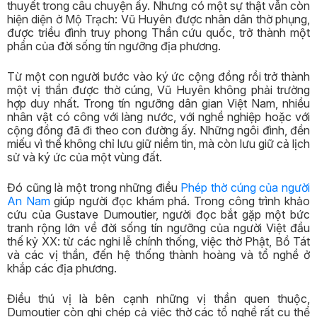
thuyết trong câu chuyện ấy. Nhưng có một sự thật vẫn còn
hiện diện ở Mộ Trạch: Vũ Huyên được nhân dân thờ phụng,
được triều đình truy phong Thần cứu quốc, trở thành một
phần của đời sống tín ngưỡng địa phương.
Từ một con người bước vào ký ức cộng đồng rồi trở thành
một vị thần được thờ cúng, Vũ Huyên không phải trường
hợp duy nhất. Trong tín ngưỡng dân gian Việt Nam, nhiều
nhân vật có công với làng nước, với nghề nghiệp hoặc với
cộng đồng đã đi theo con đường ấy. Những ngôi đình, đền
miếu vì thế không chỉ lưu giữ niềm tin, mà còn lưu giữ cả lịch
sử và ký ức của một vùng đất.
Đó cũng là một trong những điều
Phép thờ cúng của người
An Nam
giúp người đọc khám phá. Trong công trình khảo
cứu của Gustave Dumoutier, người đọc bắt gặp một bức
tranh rộng lớn về đời sống tín ngưỡng của người Việt đầu
thế kỷ XX: từ các nghi lễ chính thống, việc thờ Phật, Bồ Tát
và các vị thần, đến hệ thống thành hoàng và tổ nghề ở
khắp các địa phương.
Điều thú vị là bên cạnh những vị thần quen thuộc,
Dumoutier còn ghi chép cả việc thờ các tổ nghề rất cụ thể