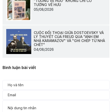
“TƯỚNG VỀ HƯU” KHÔNG CHỈ CÓ
TƯỚNG VỀ HƯU
05/08/2026
CUỘC ĐỐI THOẠI GIỮA DOSTOEVSKY VÀ
LÝ THUYẾT CỦA FREUD QUA "ANH EM
NHÀ KARAMAZOV" VÀ "GHI CHÉP TỪ NHÀ
CHẾT"
04/08/2026
Bình luận bài viết