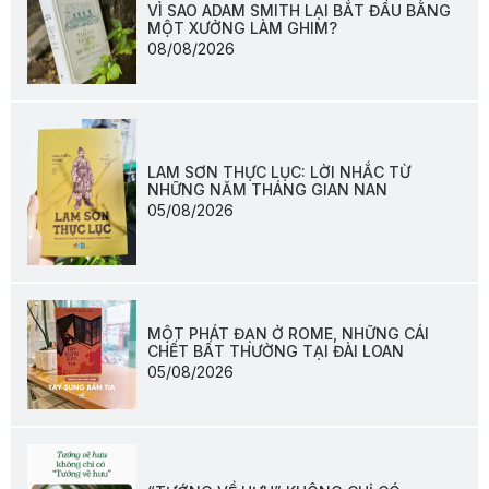
VÌ SAO ADAM SMITH LẠI BẮT ĐẦU BẰNG
MỘT XƯỞNG LÀM GHIM?
08/08/2026
LAM SƠN THỰC LỤC: LỜI NHẮC TỪ
NHỮNG NĂM THÁNG GIAN NAN
05/08/2026
MỘT PHÁT ĐẠN Ở ROME, NHỮNG CÁI
CHẾT BẤT THƯỜNG TẠI ĐÀI LOAN
05/08/2026