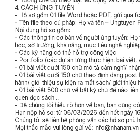
- Hưởng chế độ theo luật lao động và chế độ 
4. CÁCH ỨNG TUYỂN
- Hồ sơ gồm 01 file Word hoặc PDF, gửi qua 
- Tên file theo cú pháp: Họ và tên – Ungtuye
Nội dung hồ sơ gồm:
- Các thông tin cơ bản về người ứng tuyển: Họ t
học, sở trường, khả năng, mục tiêu nghề nghi
- Các kỹ năng có thể hỗ trợ công việc
- Portfolio (các dự án từng thực hiện: bài viết
- 01 bài viết dưới 150 chữ mô tả cảm nghĩ/ nh
- 01 bài viết dưới 150 chữ theo định dạng pos
hành/ giới thiệu sự kiện ra mắt sách/ giới thiệu 
- 01 bài viết 500 chữ về bất kỳ chủ đề nào liên 
quen đọc sách…
- Để chúng tôi hiểu rõ hơn về bạn, bạn cũng có
Hạn nộp hồ sơ: từ 06/03/2026 đến hết ngày 
Chúng tôi sẽ liên hệ phỏng vấn các hồ sơ phù h
Mọi thắc mắc vui lòng gửi về: info@nhanam.vn