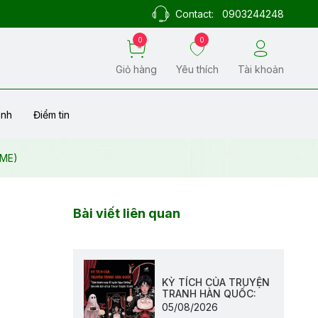
Contact:
0903244248
0
0
Giỏ hàng
Yêu thích
Tài khoản
ành
Điểm tin
IME)
Bài viết liên quan
KỲ TÍCH CỦA TRUYỆN
TRANH HÀN QUỐC:
05/08/2026