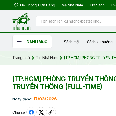
Hệ Thống Cửa Hàng
Về Nhã Nam
Tin Sách
Ev
Sách mới
Sách xu hướng
DANH MỤC
Trang chủ
Tin Nhã Nam
[TP.HCM] PHÒNG TRUYỀN TH
[TP.HCM] PHÒNG TRUYỀN THÔN
TRUYỀN THÔNG (FULL-TIME)
17/03/2026
Ngày đăng:
Chia sẻ