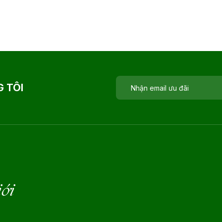
 TÔI
iới