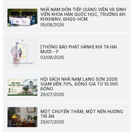
NHÃ NAM ĐÓN TIẾP GIẢNG VIÊN VÀ SINH
VIÊN KHOA HÀN QUỐC HỌC, TRƯỜNG ĐH
KHXH&NV, ĐHQG-HCM
05/08/2026
[THÔNG BÁO PHÁT HÀNH] KHI TA HAI
MƯƠI - F
03/08/2026
HỘI SÁCH NHÃ NAM LẠNG SƠN 2026:
GIẢM ĐẾN 70%, ĐỒNG GIÁ TỪ 10.000
ĐỒNG
29/07/2026
MỘT CHUYẾN THĂM, MỘT NÉN HƯƠNG
TRI ÂN
29/07/2026