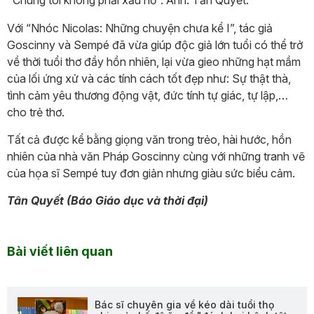
Với “Nhóc Nicolas: Những chuyện chưa kể I”, tác giả
Goscinny và Sempé đã vừa giúp độc giả lớn tuổi có thể trở
về thời tuổi thơ đầy hồn nhiên, lại vừa gieo những hạt mầm
của lối ứng xử và các tính cách tốt đẹp như: Sự thật thà,
tình cảm yêu thương động vật, đức tính tự giác, tự lập,…
cho trẻ thơ.
Tất cả được kể bằng giọng văn trong trẻo, hài hước, hồn
nhiên của nhà văn Pháp Goscinny cùng với những tranh vẽ
của họa sĩ Sempé tuy đơn giản nhưng giàu sức biểu cảm.
Tân Quyết (Báo Giáo dục và thời đại)
Bài viết liên quan
Bác sĩ chuyên gia về kéo dài tuổi thọ