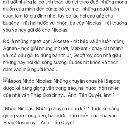
mít ướt nhưng lại có tinh thần kiên trì theo đuổi những mong
muốn của mình đến cùng; bố và mẹ - những người luôn
quan tâm tới gia đình nhỏ, tuy có lúc hơi cáu gắt; chú
Eugène - rất hài hước vui nhộn; bà của Nicolas - rất thương
yêu và hay gửi đồ cho Nicolas.
Đó là những người bạn: Alceste - rất béo và ăn luôn mồm;
Agnan - học giỏi nhưng mít ướt; Maixent - chạy rất nhanh
và “có đầu gối to đùng bẩn thỉu”; Geoffroy con nhà giàu
nhưng hay nói dối sống sượng; Eudes rất khỏe và thích
đấm vào mũi người khác…
'Nhóc Nicolas: Những chuyện chưa kể I' được kể bằng
giọng văn trong trẻo, hài hước, hồn nhiên của nhà văn
Pháp Goscinny… Ảnh: Tấn Quyết.