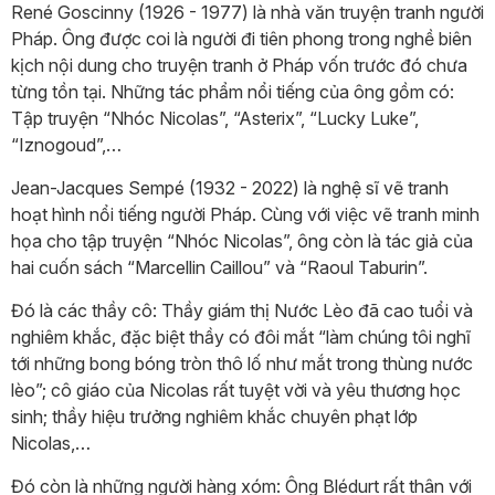
René Goscinny (1926 - 1977) là nhà văn truyện tranh người
Pháp. Ông được coi là người đi tiên phong trong nghề biên
kịch nội dung cho truyện tranh ở Pháp vốn trước đó chưa
từng tồn tại. Những tác phẩm nổi tiếng của ông gồm có:
Tập truyện “Nhóc Nicolas”, “Asterix”, “Lucky Luke”,
“Iznogoud”,…
Jean-Jacques Sempé (1932 - 2022) là nghệ sĩ vẽ tranh
hoạt hình nổi tiếng người Pháp. Cùng với việc vẽ tranh minh
họa cho tập truyện “Nhóc Nicolas”, ông còn là tác giả của
hai cuốn sách “Marcellin Caillou” và “Raoul Taburin”.
Đó là các thầy cô: Thầy giám thị Nước Lèo đã cao tuổi và
nghiêm khắc, đặc biệt thầy có đôi mắt “làm chúng tôi nghĩ
tới những bong bóng tròn thô lố như mắt trong thùng nước
lèo”; cô giáo của Nicolas rất tuyệt vời và yêu thương học
sinh; thầy hiệu trưởng nghiêm khắc chuyên phạt lớp
Nicolas,…
Đó còn là những người hàng xóm: Ông Blédurt rất thân với