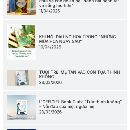
chia sẻ chế độ ăn để "đánh bại bệnh tật
và sống lâu hơn"
11/04/2026
KHI NỖI ĐAU NỞ HOA TRONG "NHỮNG
MÙA HOA NGÀY SAU"
10/04/2026
TUỔI TRẺ: MẸ TAN VÀO CON TỰA THINH
KHÔNG
28/03/2026
L'OFFICIEL Book Club: “Tựa thinh không”
- Nỗi đau của một người mẹ
28/03/2026