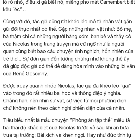
lỗ rò nhỏ, điếu xì gà biết nổ, miếng pho mát Camembert biết
kêu “éc”…
Cùng với đó, tác giả cũng rất khéo léo mô tả nhân vật gần
gũi đời thực nhất có thể. Gặp những nhân vật như: Bố mẹ,
bà thậm chí cả những người hàng xóm, bạn bè và thầy cô
của Nicolas trong trang truyện mà cứ ngỡ như là người
quen cùng biết bao câu chuyện tinh nghịch, hồn nhiên của
trẻ thơ... Sự đơn giản đến tưởng chừng như không thể ấy
đã giúp độc giả có thể dễ dàng hòa mình vào những lời văn
của René Goscinny.
Được xoay quanh nhóc Nicolas, tác giả đã khéo léo “gài”
vào trong đó rất nhiều bài học và thông điệp ý nghĩa.
Chẳng hạn, nên nhìn sự vật, sự việc từ mọi phương diện
chứ không nên theo cách nghĩ phiến diện của cá nhân.
Tiêu biểu nhất là mẩu chuyện “Phòng ăn tập thể” miêu tả
hai thái độ khác biệt của Nicolas trước và sau khi ăn bữa
trưa tại trường: Bài xích và khen ngợi. Hay như đức tính tự