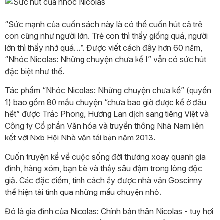
“Sức mạnh của cuốn sách này là có thể cuốn hút cả trẻ
con cũng như người lớn. Trẻ con thì thấy giống quá, người
lớn thì thấy nhớ quá…”. Được viết cách đây hơn 60 năm,
“Nhóc Nicolas: Những chuyện chưa kể I” vẫn có sức hút
đặc biệt như thế.
Tác phẩm “Nhóc Nicolas: Những chuyện chưa kể” (quyển
1) bao gồm 80 mẩu chuyện “chưa bao giờ được kể ở đâu
hết” được Trác Phong, Hương Lan dịch sang tiếng Việt và
Công ty Cổ phần Văn hóa và truyền thông Nhã Nam liên
kết với Nxb Hội Nhà văn tái bản năm 2013.
Cuốn truyện kể về cuộc sống đời thường xoay quanh gia
đình, hàng xóm, bạn bè và thầy sâu đậm trong lòng độc
giả. Các đặc điểm, tính cách ấy được nhà văn Goscinny
thể hiện tài tình qua những mẩu chuyện nhỏ.
Đó là gia đình của Nicolas: Chính bản thân Nicolas - tuy hơi