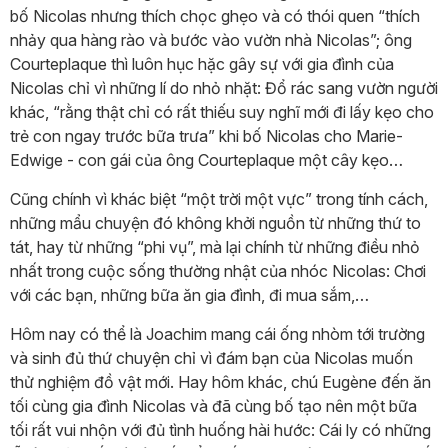
bố Nicolas nhưng thích chọc ghẹo và có thói quen “thích
nhảy qua hàng rào và bước vào vườn nhà Nicolas”; ông
Courteplaque thì luôn hục hặc gây sự với gia đình của
Nicolas chỉ vì những lí do nhỏ nhặt: Đổ rác sang vườn người
khác, “rằng thật chỉ có rất thiếu suy nghĩ mới đi lấy kẹo cho
trẻ con ngay trước bữa trưa” khi bố Nicolas cho Marie-
Edwige - con gái của ông Courteplaque một cây kẹo…
Cũng chính vì khác biệt “một trời một vực” trong tính cách,
những mẩu chuyện đó không khởi nguồn từ những thứ to
tát, hay từ những “phi vụ”, mà lại chính từ những điều nhỏ
nhất trong cuộc sống thường nhật của nhóc Nicolas: Chơi
với các bạn, những bữa ăn gia đình, đi mua sắm,…
Hôm nay có thể là Joachim mang cái ống nhòm tới trường
và sinh đủ thứ chuyện chỉ vì đám bạn của Nicolas muốn
thử nghiệm đồ vật mới. Hay hôm khác, chú Eugène đến ăn
tối cùng gia đình Nicolas và đã cùng bố tạo nên một bữa
tối rất vui nhộn với đủ tình huống hài hước: Cái ly có những