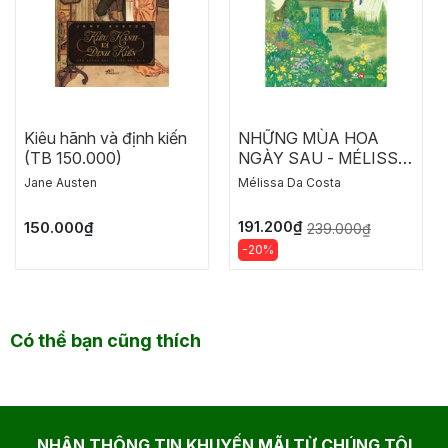
Kiêu hãnh và định kiến
NHỮNG MÙA HOA
(TB 150.000)
NGÀY SAU - MÉLISSA
DA COSTA
Jane Austen
Mélissa Da Costa
191.200₫
150.000₫
239.000₫
-20%
Có thể bạn cũng thích
NHẬN THÔNG TIN KHUYẾN MÃI TỪ CHÚNG TÔI