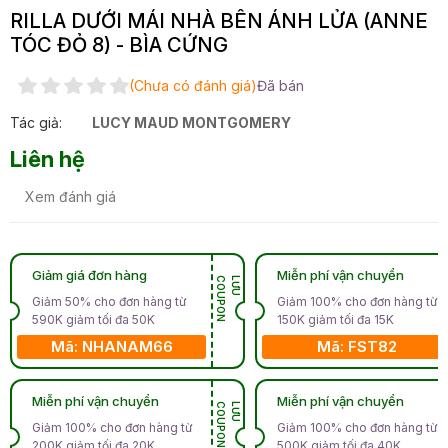
RILLA DƯỚI MÁI NHÀ BÊN ÁNH LỬA (ANNE
TÓC ĐỎ 8) - BÌA CỨNG
(Chưa có đánh giá)
Đã bán
Tác giả:
LUCY MAUD MONTGOMERY
Liên hệ
Xem đánh giá
Giảm giá đơn hàng
Miễn phí vận chuyển
N
L
Ư
U
C
O
U
P
O
Giảm 50% cho đơn hàng từ
Giảm 100% cho đơn hàng từ
590K giảm tối đa 50K
150K giảm tối đa 15K
Mã: NHANAM66
Mã: FST82
Miễn phí vận chuyển
Miễn phí vận chuyển
N
L
Ư
U
C
O
U
P
O
Giảm 100% cho đơn hàng từ
Giảm 100% cho đơn hàng từ
200K giảm tối đa 20K
500K giảm tối đa 40K