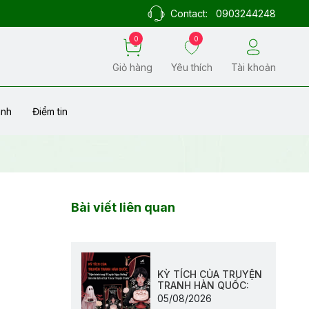
Contact:
0903244248
0
0
Giỏ hàng
Yêu thích
Tài khoản
ành
Điểm tin
Bài viết liên quan
KỲ TÍCH CỦA TRUYỆN
TRANH HÀN QUỐC:
05/08/2026