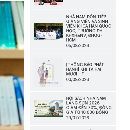
NHÃ NAM ĐÓN TIẾP
GIẢNG VIÊN VÀ SINH
VIÊN KHOA HÀN QUỐC
HỌC, TRƯỜNG ĐH
KHXH&NV, ĐHQG-
HCM
05/08/2026
[THÔNG BÁO PHÁT
HÀNH] KHI TA HAI
MƯƠI - F
03/08/2026
HỘI SÁCH NHÃ NAM
LẠNG SƠN 2026:
GIẢM ĐẾN 70%, ĐỒNG
GIÁ TỪ 10.000 ĐỒNG
29/07/2026