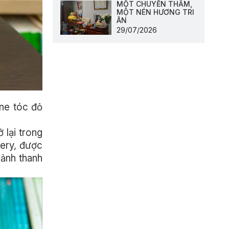
MỘT CHUYẾN THĂM,
MỘT NÉN HƯƠNG TRI
ÂN
29/07/2026
ne tóc đỏ
 lại trong
ery, được
cảnh thanh