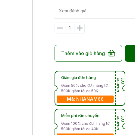
Xem đánh giá
Thêm vào giỏ hàng
Giảm giá đơn hàng
N
L
Ư
U
C
O
U
P
O
Giảm 50% cho đơn hàng từ
590K giảm tối đa 50K
Mã: NHANAM66
Miễn phí vận chuyển
N
L
Ư
U
C
O
U
P
O
Giảm 100% cho đơn hàng từ
500K giảm tối đa 40K