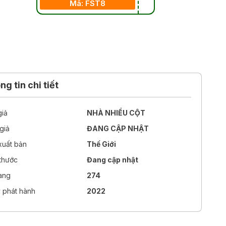
Mã: FST8
g tin chi tiết
giả
NHÀ NHIỀU CỘT
giả
ĐANG CẬP NHẬT
xuất bản
Thế Giới
 thước
Đang cập nhật
rang
274
 phát hành
2022