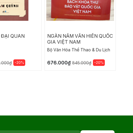
 ĐẠI QUAN
NGÀN NĂM VĂN HIẾN QUỐC
TƯỚN
GIA VIỆT NAM
Bộ Văn Hóa Thể Thao & Du Lịch
Nguyễ
676.000₫
182.
-20%
-20%
5.000₫
845.000₫