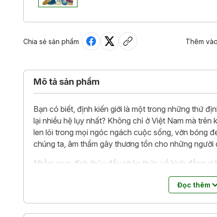
Chia sẻ sản phẩm
Thêm vào
Mô tả sản phẩm
Bạn có biết, định kiến giới là một trong những thứ địn
lại nhiều hệ lụy nhất? Không chỉ ở Việt Nam mà trên k
len lỏi trong mọi ngóc ngách cuộc sống, vờn bóng đen
chúng ta, âm thẩm gây thương tổn cho những người 
Nhằm mục đích thúc đẩy nhận thức về bình đẳng giới
vượt qua những định kiến giới,
Nghĩ bình đẳng, sống
Đọc thêm
hoạt động bền bỉ của dự án Nhà Nhiều Cột. Cuốn sác
đa dạng, hiện đại về giới và bình đẳng giới, cung cấp 
đó, những phân tích, bình luận về các sự kiện thực t