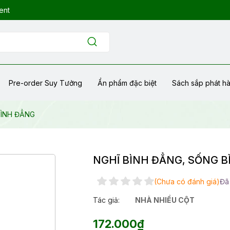
ent
Pre-order Suy Tưởng
Ẩn phẩm đặc biệt
Sách sắp phát h
BÌNH ĐẲNG
NGHĨ BÌNH ĐẲNG, SỐNG 
(Chưa có đánh giá)
Đã
Tác giả:
NHÀ NHIỀU CỘT
172.000₫