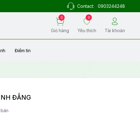
Contact:
0903244248
0
0
Giỏ hàng
Yêu thích
Tài khoản
ành
Điểm tin
BÌNH ĐẲNG
 bán