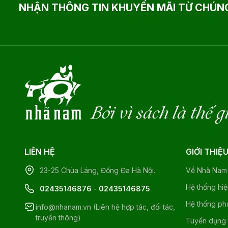
NHẬN THÔNG TIN KHUYẾN MÃI TỪ CHÚNG
Bởi vì sách là thế g
LIÊN HỆ
GIỚI THIỆ
23-25 Chùa Láng, Đống Đa Hà Nội.
Về Nhã Nam
Hệ thống hi
02435146876
-
02435146875
Hệ thống ph
info@nhanam.vn (Liên hệ hợp tác, đối tác,
truyền thông)
Tuyển dụng