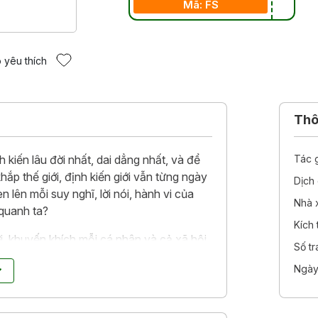
Mã: FS
 yêu thích
Thôn
h kiến lâu đời nhất, dai dẳng nhất, và để
Tác 
hắp thế giới, định kiến giới vẫn từng ngày
Dịch 
 lên mỗi suy nghĩ, lời nói, hành vi của
Nhà 
quanh ta?
Kích
, khuyến khích mỗi cá nhân và cả xã hội
Số t
 bình đẳng
là thành quả sau nhiều năm
Ngày
h giới thiệu và cập nhật những kiến thức
tri thức nền tảng về vấn đề giới. Cùng với
ế nóng hổi trên báo chí đương đại cũng có