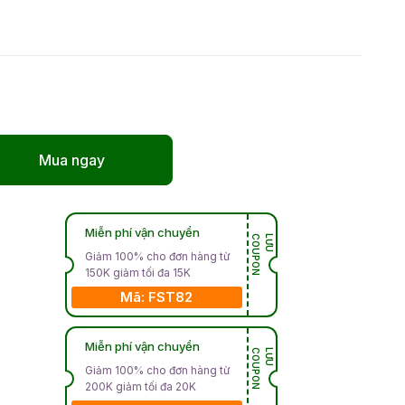
Mua ngay
Miễn phí vận chuyển
N
L
Ư
U
C
O
U
P
O
Giảm 100% cho đơn hàng từ
150K giảm tối đa 15K
Mã: FST82
Miễn phí vận chuyển
N
L
Ư
U
C
O
U
P
O
Giảm 100% cho đơn hàng từ
200K giảm tối đa 20K