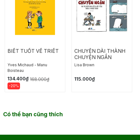
BIẾT TUỐT VỀ TRIẾT
CHUYỆN DÀI THÀNH
CHUYỆN NGẮN
Yves Michaud - Manu
Lisa Brown
Boisteau
134.400₫
115.000₫
168.000₫
-20%
Có thể bạn cũng thích