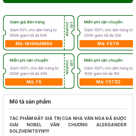
Giảm giá đơn hàng
Miễn phí vận chuyển
N
L
Ư
U
C
O
U
P
O
Giảm 50% cho đơn hàng từ
Giảm 100% cho đơn hàng từ
590K giảm tối đa 50K
200K giảm tối đa 20K
Mã: NHANAM66
Mã: FST8
Miễn phí vận chuyển
Miễn phí vận chuyển
N
L
Ư
U
C
O
U
P
O
Giảm 100% cho đơn hàng từ
Giảm 100% cho đơn hàng từ
500K giảm tối đa 40K
150K giảm tối đa 15K
Mã: FS
Mã: FST82
Mô tả sản phẩm
TÁC PHẨM ĐẦY GIÁ TRỊ CỦA NHÀ VĂN NGA ĐÃ ĐƯỢC
GIẢI NOBEL VĂN CHƯƠNG ALEKSANDER
SOLZHENITSYN!!!!