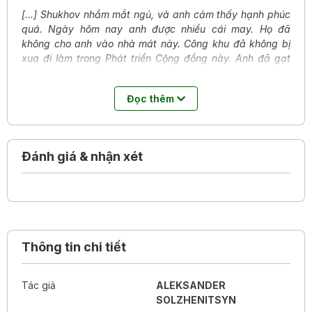
[…] Shukhov nhắm mắt ngủ, và anh cảm thấy hạnh phúc
quá. Ngày hôm nay anh được nhiều cái may. Họ đã
không cho anh vào nhà mát này. Công khu đã không bị
xua đi làm trong Phát triển Cộng đồng này. Anh đã gạt
nhẹ được thêm một tô cháo đặc lúc trưa này. Anh khu
trưởng đã lấy được cho anh em bậc công việc tốt này.
Đọc thêm
Anh đã cảm thấy hài lòng về bức tường anh xây này. Họ
đã không khám thấy khúc sắt đó trong khi lục soát này.
Anh đã mua được một ít thuốc lá này. Và anh đã hết cái
đau hồi sáng này […]
Đánh giá & nhận xét
Thông tin chi tiết
Tác giả
ALEKSANDER
SOLZHENITSYN