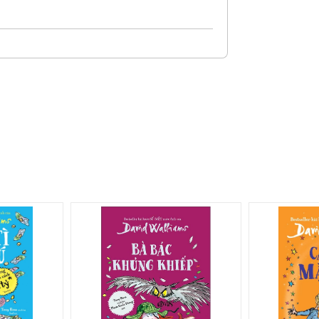
 nhiều suy nghĩ."
– Nhà văn, nhà báo Amanda Craig