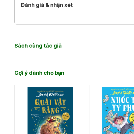
mũi nghe…
Đánh giá & nhận xét
"Một câu chuyện lý thú, hài hước, mới lạ và khơi gợi
Sách cùng tác giả
Gợi ý dành cho bạn