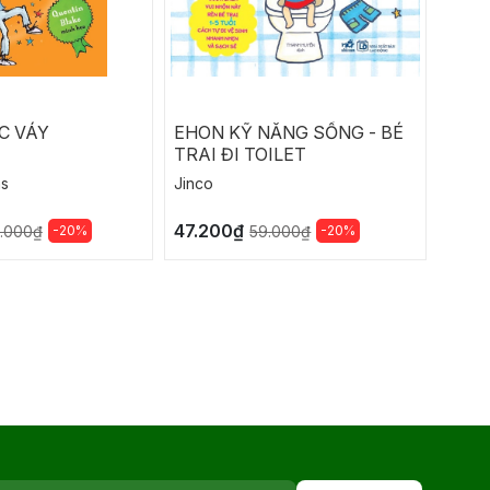
C VÁY
EHON KỸ NĂNG SỐNG - BÉ
EHON
TRAI ĐI TOILET
GÁI 
ms
Jinco
Jinco
47.200₫
47.2
-20%
-20%
.000₫
59.000₫