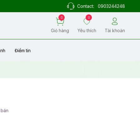
Contact:
0903244248
0
0
Giỏ hàng
Yêu thích
Tài khoản
ành
Điểm tin
 bán