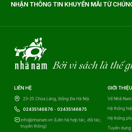
NHẬN THÔNG TIN KHUYẾN MÃI TỪ CHÚNG
Bởi vì sách là thế g
LIÊN HỆ
GIỚI THIỆ
23-25 Chùa Láng, Đống Đa Hà Nội.
Về Nhã Nam
Hệ thống hi
02435146876
-
02435146875
Hệ thống ph
info@nhanam.vn (Liên hệ hợp tác, đối tác,
truyền thông)
Tuyển dụng