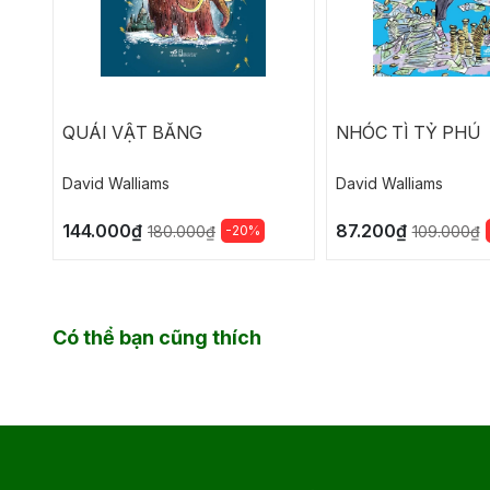
QUÁI VẬT BĂNG
NHÓC TÌ TỶ PHÚ
David Walliams
David Walliams
144.000₫
87.200₫
-20%
180.000₫
109.000₫
Có thể bạn cũng thích