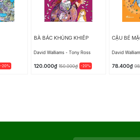
BÀ BÁC KHỦNG KHIẾP
CẬU BÉ MẶ
David Walliams - Tony Ross
David Wallia
120.000₫
78.400₫
-20%
-20%
150.000₫
98