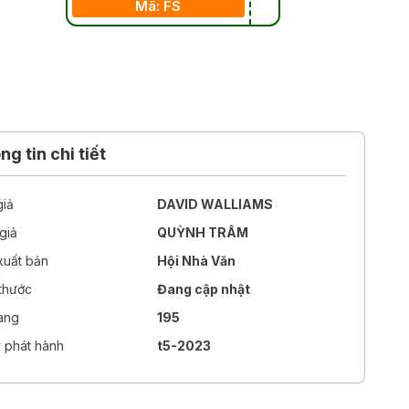
Mã: FS
g tin chi tiết
giả
DAVID WALLIAMS
giả
QUỲNH TRÂM
xuất bản
Hội Nhà Văn
 thước
Đang cập nhật
rang
195
 phát hành
t5-2023