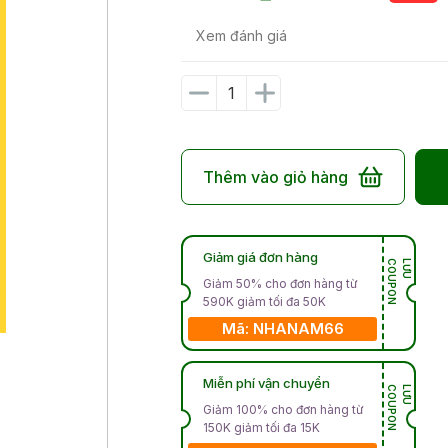
Xem đánh giá
Thêm vào giỏ hàng
Giảm giá đơn hàng
N
L
Ư
U
C
O
U
P
O
Giảm 50% cho đơn hàng từ
590K giảm tối đa 50K
Mã: NHANAM66
Miễn phí vận chuyển
N
L
Ư
U
C
O
U
P
O
Giảm 100% cho đơn hàng từ
150K giảm tối đa 15K