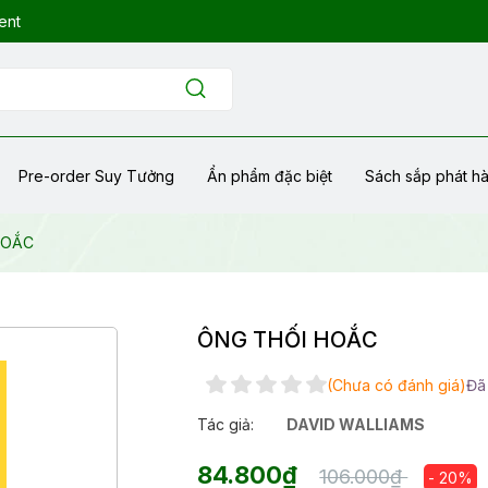
ent
Pre-order Suy Tưởng
Ẩn phẩm đặc biệt
Sách sắp phát h
HOẮC
ÔNG THỐI HOẮC
(Chưa có đánh giá)
Đã
Tác giả:
DAVID WALLIAMS
84.800₫
106.000₫
- 20%