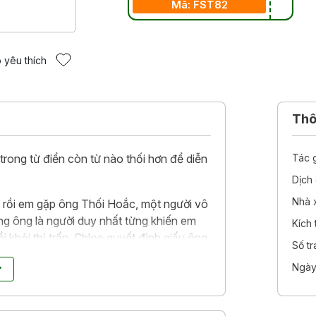
Mã: FST82
 yêu thích
Thôn
trong từ điển còn từ nào thối hơn để diễn
Tác 
Dịch 
Nhà 
ng rồi em gặp ông Thối Hoắc, một người vô
ưng ông là người duy nhất từng khiến em
Kích
i khỏi thị trấn, Chloe quyết định giấu ông
Số t
Ngày
a em. Và nhân nhắc đến bí mật, có lẽ ông
 sau những gì mắt thấy tai nghe… hoặc