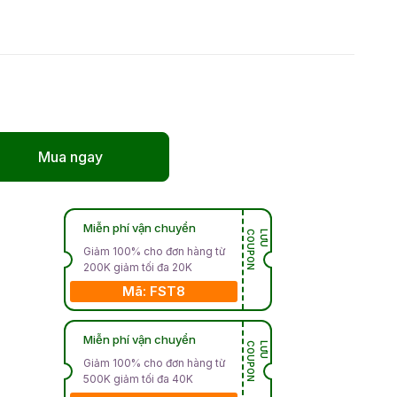
Mua ngay
Miễn phí vận chuyển
N
L
Ư
U
C
O
U
P
O
Giảm 100% cho đơn hàng từ
200K giảm tối đa 20K
Mã: FST8
Miễn phí vận chuyển
N
L
Ư
U
C
O
U
P
O
Giảm 100% cho đơn hàng từ
500K giảm tối đa 40K