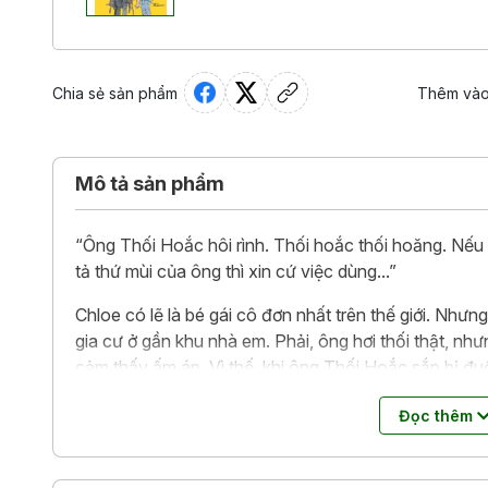
Chia sẻ sản phẩm
Thêm vào
Mô tả sản phẩm
“Ông Thối Hoắc hôi rình. Thối hoắc thối hoăng. Nếu 
tả thứ mùi của ông thì xin cứ việc dùng...”
Chloe có lẽ là bé gái cô đơn nhất trên thế giới. Như
gia cư ở gần khu nhà em. Phải, ông hơi thối thật, nh
cảm thấy ấm áp. Vì thế, khi ông Thối Hoắc sắp bị đuổ
trong nhà kho ngoài vườn.
Đọc thêm
Giờ Chloe phải đảm bảo không có ai tìm ra bí mật củ
Thối Hoắc cũng đang che giấu một câu chuyện đằng