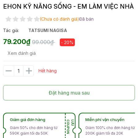
EHON KỸ NĂNG SỐNG - EM LÀM VIỆC NHÀ
(Chưa có đánh giá)
Đã bán
Tác giả:
TATSUMI NAGISA
79.200₫
99.000₫
- 20%
Xem đánh giá
Hết hàng
Đặt hàng mua sau
Giảm giá đơn hàng
Miễn phí vận chuyển
N
L
Ư
U
C
O
U
P
O
Giảm 50% cho đơn hàng từ
Giảm 100% cho đơn hàng từ
590K giảm tối đa 50K
200K giảm tối đa 20K