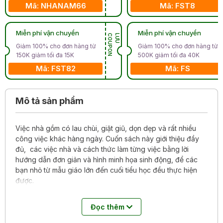
Mã: NHANAM66
Mã: FST8
Miễn phí vận chuyển
Miễn phí vận chuyển
N
L
Ư
U
C
O
U
P
O
Giảm 100% cho đơn hàng từ
Giảm 100% cho đơn hàng từ
150K giảm tối đa 15K
500K giảm tối đa 40K
Mã: FST82
Mã: FS
Mô tả sản phẩm
Việc nhà gồm có lau chùi, giặt giũ, dọn dẹp và rất nhiều
công việc khác hàng ngày. Cuốn sách này giới thiệu đầy
đủ, các việc nhà và cách thức làm từng việc bằng lời
hướng dẫn đơn giản và hình minh họa sinh động, để các
bạn nhỏ từ mẫu giáo lớn đến cuối tiểu học đều thực hiện
được.
Cùng làm việc nhà cũng là cơ hội tuyệt vời để con cái duy
Đọc thêm
trì giao tiếp cùng bố mẹ. Cả gia đình hãy cùng nhau làm
việc nhà trong tiếng cười đùa hạnh phúc nhé!