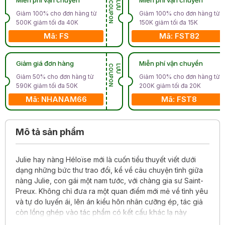
N
L
Ư
U
C
O
U
P
O
Giảm 100% cho đơn hàng từ
Giảm 100% cho đơn hàng từ
500K giảm tối đa 40K
150K giảm tối đa 15K
Mã: FS
Mã: FST82
Giảm giá đơn hàng
Miễn phí vận chuyển
N
L
Ư
U
C
O
U
P
O
Giảm 50% cho đơn hàng từ
Giảm 100% cho đơn hàng từ
590K giảm tối đa 50K
200K giảm tối đa 20K
Mã: NHANAM66
Mã: FST8
Mô tả sản phẩm
Julie hay nàng Héloïse mới là cuốn tiểu thuyết viết dưới
dạng những bức thư trao đổi, kể về câu chuyện tình giữa
nàng Julie, con gái một nam tước, với chàng gia sư Saint-
Preux. Không chỉ đưa ra một quan điểm mới mẻ về tình yêu
và tự do luyến ái, lên án kiểu hôn nhân cưỡng ép, tác giả
còn lồng ghép vào tác phẩm có kết cấu khác lạ này
những giá trị triết học đặc sắc, những mô tả đậm chất trữ