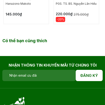
MẬT VUI NHẤT CHO
Hanazono Makoto
PGS. TS. BS. Nguyễn Lân Hiếu
TUỔI TIỂU HỌC
220.000₫
145.000₫
275.000₫
-20%
Có thể bạn cũng thích
NHẬN THÔNG TIN KHUYẾN MÃI TỪ CHÚNG TÔI
ĐĂNG KÝ