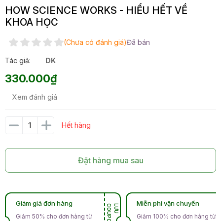
HOW SCIENCE WORKS - HIỂU HẾT VỀ
KHOA HỌC
(Chưa có đánh giá)
Đã bán
Tác giả:
DK
330.000₫
Xem đánh giá
Hết hàng
Đặt hàng mua sau
Giảm giá đơn hàng
Miễn phí vận chuyển
N
L
Ư
U
C
O
U
P
O
Giảm 50% cho đơn hàng từ
Giảm 100% cho đơn hàng từ