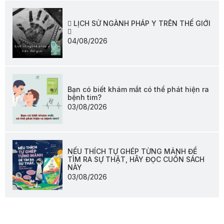
🫆 LỊCH SỬ NGÀNH PHÁP Y TRÊN THẾ GIỚI
🫆
04/08/2026
Bạn có biết khám mắt có thể phát hiện ra
bệnh tim?
03/08/2026
NẾU THÍCH TỰ GHÉP TỪNG MẢNH ĐỂ
TÌM RA SỰ THẬT, HÃY ĐỌC CUỐN SÁCH
NÀY
03/08/2026