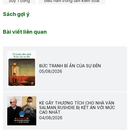
Suy Tưởng
điều nằm trong tầm kiểm soát
Sách gợi ý
Bài viết liên quan
BỨC TRANH BÍ ẨN CỦA SỰ ĐẾN
05/08/2026
KẺ GÂY THƯƠNG TÍCH CHO NHÀ VĂN
SALMAN RUSHDIE BỊ KẾT ÁN VỚI MỨC
CAO NHẤT
04/08/2026