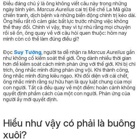
Điều đáng chú ý là ông không viết câu này trong những
ngày bình yên.
Marcus Aurelius
cai trị Đế chế La Mã giữa
chiến tranh, dịch bệnh và những biến động chính trị kéo dài.
Ông hiểu rất rõ cảm giác bất lực trước những việc không
thể thay đổi. Chính vì vậy, thay vì tự nhủ rằng mọi chuyện
rồi sẽ ổn, ông quay về với câu hỏi quen thuộc: hôm nay
mình còn có thể làm đúng điều gì?
Đọc
Suy Tưởng
, người ta dễ nhận ra
Marcus Aurelius
gần
như không cố kiểm soát thế giới. Ông dành nhiều thời gian
hơn để kiểm soát cách mình phản ứng với thế giới. Khi bị chỉ
trích, ông nhắc mình đừng phản ứng vội. Khi thành công,
ông nhắc mình đừng kiêu ngạo. Khi đối diện với cái chết,
ông nhắc mình rằng sự hữu hạn là quy luật chung của mọi
con người. Tất cả đều quay về một điểm: hoàn cảnh không
quyết định phẩm cách của một con người. Phản ứng của
người ấy mới quyết định.
Hiểu như vậy có phải là buông
xuôi?