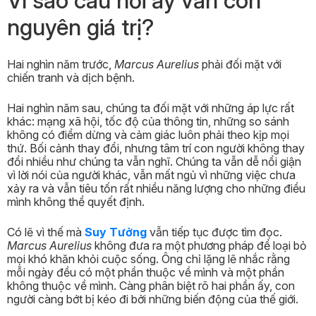
Vì sao câu hỏi ấy vẫn còn
nguyên giá trị?
Hai nghìn năm trước,
Marcus Aurelius
phải đối mặt với
chiến tranh và dịch bệnh.
Hai nghìn năm sau, chúng ta đối mặt với những áp lực rất
khác: mạng xã hội, tốc độ của thông tin, những so sánh
không có điểm dừng và cảm giác luôn phải theo kịp mọi
thứ. Bối cảnh thay đổi, nhưng tâm trí con người không thay
đổi nhiều như chúng ta vẫn nghĩ. Chúng ta vẫn dễ nổi giận
vì lời nói của người khác, vẫn mất ngủ vì những việc chưa
xảy ra và vẫn tiêu tốn rất nhiều năng lượng cho những điều
mình không thể quyết định.
Có lẽ vì thế mà
Suy Tưởng
vẫn tiếp tục được tìm đọc.
Marcus Aurelius
không đưa ra một phương pháp để loại bỏ
mọi khó khăn khỏi cuộc sống. Ông chỉ lặng lẽ nhắc rằng
mỗi ngày đều có một phần thuộc về mình và một phần
không thuộc về mình. Càng phân biệt rõ hai phần ấy, con
người càng bớt bị kéo đi bởi những biến động của thế giới.