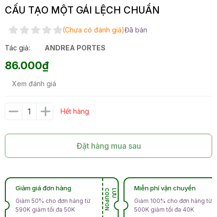
CẤU TẠO MỘT GÁI LỆCH CHUẨN
(Chưa có đánh giá)
Đã bán
Tác giả:
ANDREA PORTES
86.000₫
Xem đánh giá
Hết hàng
Đặt hàng mua sau
Giảm giá đơn hàng
Miễn phí vận chuyển
N
L
Ư
U
C
O
U
P
O
Giảm 50% cho đơn hàng từ
Giảm 100% cho đơn hàng từ
590K giảm tối đa 50K
500K giảm tối đa 40K