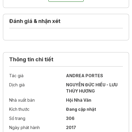
tay của Andrea Portes đã khắc họa chân thực cuộc sống
trung học Mỹ những năm 1960-1970, lột trần tất cả những
phù phiếm nhưng rồi để lại đầy dư vị về những cảm xúc
Đánh giá & nhận xét
chân thực trong hành trình trưởng thành và khám phá giá
trị bản thân.
Thông tin chi tiết
Tác giả
ANDREA PORTES
Dịch giả
NGUYỄN ĐỨC HIẾU - LƯU
THÙY HƯƠNG
Nhà xuất bản
Hội Nhà Văn
Kích thước
Đang cập nhật
Số trang
306
Ngày phát hành
2017