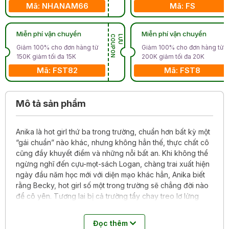
Mã: NHANAM66
Mã: FS
Miễn phí vận chuyển
Miễn phí vận chuyển
N
L
Ư
U
C
O
U
P
O
Giảm 100% cho đơn hàng từ
Giảm 100% cho đơn hàng từ
150K giảm tối đa 15K
200K giảm tối đa 20K
Mã: FST82
Mã: FST8
Mô tả sản phẩm
Anika là hot girl thứ ba trong trường, chuẩn hơn bất kỳ một
“gái chuẩn” nào khác, nhưng không hẳn thế, thực chất cô
cũng đầy khuyết điểm và những nỗi bất an. Khi không thể
ngừng nghĩ đến cựu-mọt-sách Logan, chàng trai xuất hiện
ngày đầu năm học mới với diện mạo khác hẳn, Anika biết
rằng Becky, hot girl số một trong trường sẽ chẳng đời nào
để cô yên. Tương lai bị cả trường tẩy chay treo lơ lửng
trên đầu cô bé...
Đọc thêm
Với lối dẫn dắt tỉnh bơ mà hài hước, cuốn tiểu thuyết đầu