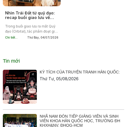
Nhìn Trái Đất từ quỹ đạo:
recap buổi giao lưu về
cuốn sách Quỹ đạo của
Samantha Harvey
Trong buổi giao lưu ra mắt Quỹ
đạo (Orbital), tác phẩm đoạt giải
Booker Prize 2024 của
Chi tiết...
Thứ Bảy, 04/07/2026
Samantha Harvey, độc giả Nhã
Nam đã cùng ThS. Phạm Vũ Lộc,
nhà...
Tin mới
KỲ TÍCH CỦA TRUYỆN TRANH HÀN QUỐC:
Thứ Tư, 05/08/2026
NHÃ NAM ĐÓN TIẾP GIẢNG VIÊN VÀ SINH
VIÊN KHOA HÀN QUỐC HỌC, TRƯỜNG ĐH
KHXH&NV, ĐHQG-HCM