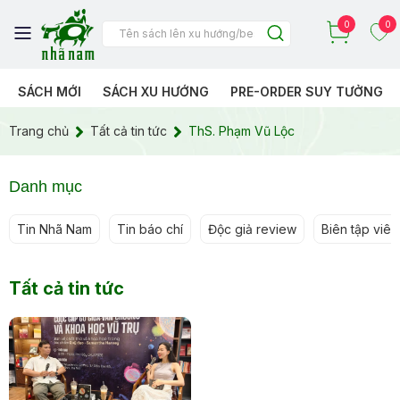
0
0
SÁCH MỚI
SÁCH XU HƯỚNG
PRE-ORDER SUY TƯỞNG
Trang chủ
Tất cả tin tức
ThS. Phạm Vũ Lộc
Danh mục
Tin Nhã Nam
Tin báo chí
Độc giả review
Biên tập viên 
Tất cả tin tức