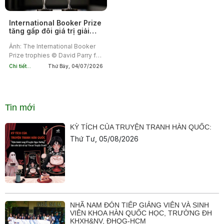
International Booker Prize
tăng gấp đôi giá trị giải
thưởng, đổi tên từ năm
2027
Ảnh: The International Booker
Prize trophies © David Parry for
the Booker Prize Foundation Từ
Chi tiết...
Thứ Bảy, 04/07/2026
năm 2027, International Booker
Prize sẽ tăng giá trị giải thưởng
chính từ 50.000 bảng Anh lên...
Tin mới
KỲ TÍCH CỦA TRUYỆN TRANH HÀN QUỐC:
Thứ Tư, 05/08/2026
NHÃ NAM ĐÓN TIẾP GIẢNG VIÊN VÀ SINH
VIÊN KHOA HÀN QUỐC HỌC, TRƯỜNG ĐH
KHXH&NV, ĐHQG-HCM