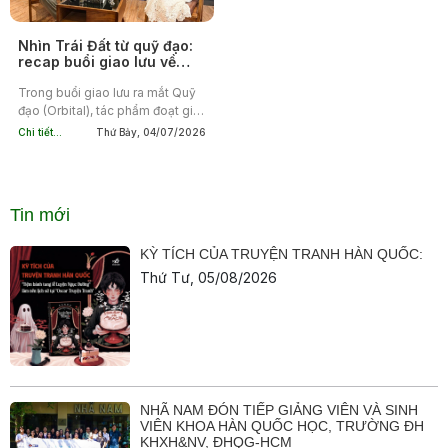
Nhìn Trái Đất từ quỹ đạo:
recap buổi giao lưu về
cuốn sách Quỹ đạo của
Samantha Harvey
Trong buổi giao lưu ra mắt Quỹ
đạo (Orbital), tác phẩm đoạt giải
Booker Prize 2024 của
Chi tiết...
Thứ Bảy, 04/07/2026
Samantha Harvey, độc giả Nhã
Nam đã cùng ThS. Phạm Vũ Lộc,
nhà...
Tin mới
KỲ TÍCH CỦA TRUYỆN TRANH HÀN QUỐC:
Thứ Tư, 05/08/2026
NHÃ NAM ĐÓN TIẾP GIẢNG VIÊN VÀ SINH
VIÊN KHOA HÀN QUỐC HỌC, TRƯỜNG ĐH
KHXH&NV, ĐHQG-HCM