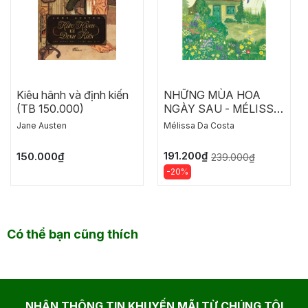
Kiêu hãnh và định kiến
NHỮNG MÙA HOA
(TB 150.000)
NGÀY SAU - MÉLISSA
DA COSTA
Jane Austen
Mélissa Da Costa
191.200₫
150.000₫
239.000₫
-20%
Có thể bạn cũng thích
NHẬN THÔNG TIN KHUYẾN MÃI TỪ CHÚNG TÔI