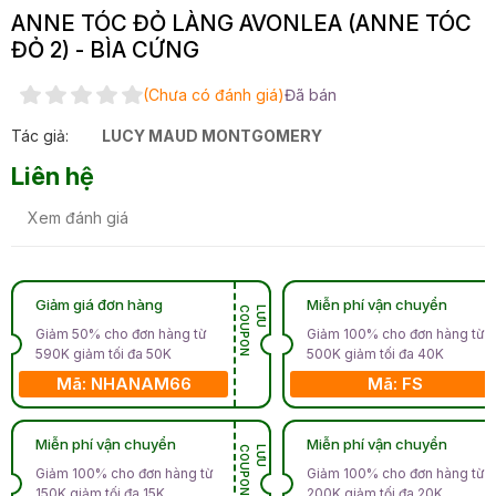
ANNE TÓC ĐỎ LÀNG AVONLEA (ANNE TÓC
ĐỎ 2) - BÌA CỨNG
(Chưa có đánh giá)
Đã bán
Tác giả:
LUCY MAUD MONTGOMERY
Liên hệ
Xem đánh giá
Giảm giá đơn hàng
Miễn phí vận chuyển
N
L
Ư
U
C
O
U
P
O
Giảm 50% cho đơn hàng từ
Giảm 100% cho đơn hàng từ
590K giảm tối đa 50K
500K giảm tối đa 40K
Mã: NHANAM66
Mã: FS
Miễn phí vận chuyển
Miễn phí vận chuyển
N
L
Ư
U
C
O
U
P
O
Giảm 100% cho đơn hàng từ
Giảm 100% cho đơn hàng từ
150K giảm tối đa 15K
200K giảm tối đa 20K