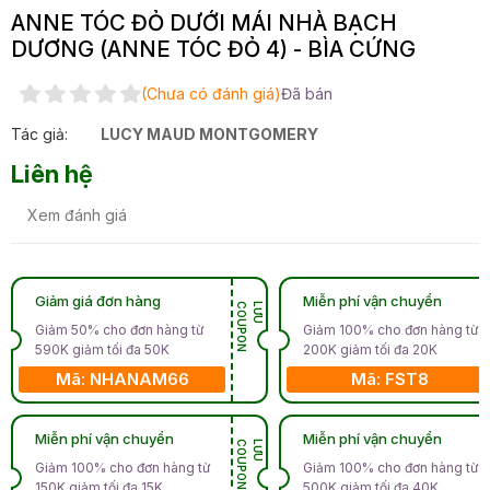
ANNE TÓC ĐỎ DƯỚI MÁI NHÀ BẠCH
DƯƠNG (ANNE TÓC ĐỎ 4) - BÌA CỨNG
(Chưa có đánh giá)
Đã bán
Tác giả:
LUCY MAUD MONTGOMERY
Liên hệ
Xem đánh giá
Giảm giá đơn hàng
Miễn phí vận chuyển
N
L
Ư
U
C
O
U
P
O
Giảm 50% cho đơn hàng từ
Giảm 100% cho đơn hàng từ
590K giảm tối đa 50K
200K giảm tối đa 20K
Mã: NHANAM66
Mã: FST8
Miễn phí vận chuyển
Miễn phí vận chuyển
N
L
Ư
U
C
O
U
P
O
Giảm 100% cho đơn hàng từ
Giảm 100% cho đơn hàng từ
150K giảm tối đa 15K
500K giảm tối đa 40K