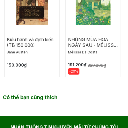
Kiêu hãnh và định kiến
NHỮNG MÙA HOA
(TB 150.000)
NGÀY SAU - MÉLISSA
DA COSTA
Jane Austen
Mélissa Da Costa
191.200₫
150.000₫
239.000₫
-20%
Có thể bạn cũng thích
NHẬN THÔNG TIN KHUYẾN MÃI TỪ CHÚNG TÔI