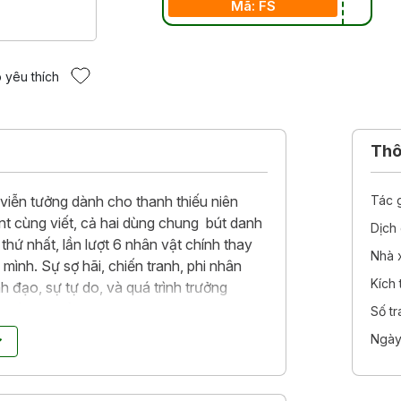
Mã: FS
 yêu thích
Thôn
viễn tưởng dành cho thanh thiếu niên
Tác 
t cùng viết, cả hai dùng chung bút danh
Dịch 
hứ nhất, lần lượt 6 nhân vật chính thay
Nhà 
mình. Sự sợ hãi, chiến tranh, phi nhân
Kích
ãnh đạo, sự tự do, và quá trình trưởng
g toàn bộ câu chuyện.
Số t
Ngày