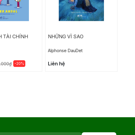
 TÀI CHÍNH
NHỮNG VÌ SAO
TÌNH
HOÀ
Alphonse DauDet
Nguyễ
Liên hệ
104.
-20%
.000₫