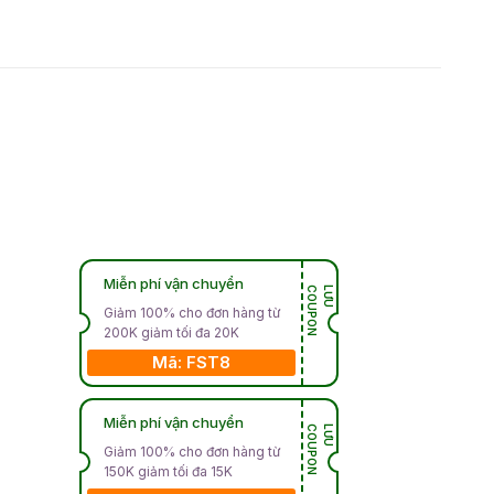
Miễn phí vận chuyển
N
L
Ư
U
C
O
U
P
O
Giảm 100% cho đơn hàng từ
200K giảm tối đa 20K
Mã: FST8
Miễn phí vận chuyển
N
L
Ư
U
C
O
U
P
O
Giảm 100% cho đơn hàng từ
150K giảm tối đa 15K