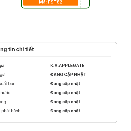
Mã: FST82
g tin chi tiết
giả
K.A.APPLEGATE
giả
ĐANG CẬP NHẬT
xuất bản
Đang cập nhật
 thước
Đang cập nhật
rang
Đang cập nhật
 phát hành
Đang cập nhật