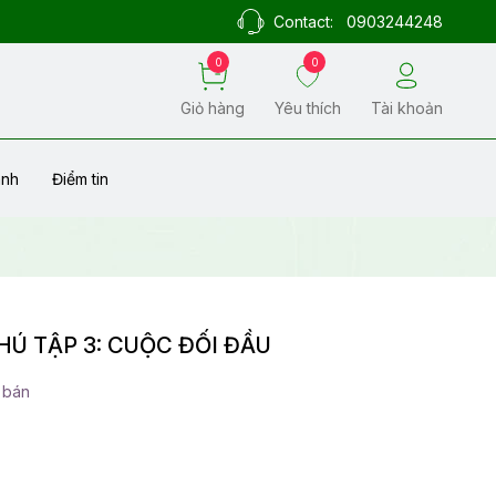
Contact:
0903244248
0
0
Giỏ hàng
Yêu thích
Tài khoản
ành
Điểm tin
Ú TẬP 3: CUỘC ĐỐI ĐẦU
 bán