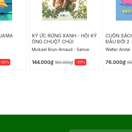
YJAMA
KÝ ỨC RỪNG XANH - HỒI KÝ
CUỐN SÁCH
ÔNG CHUỘT CHŨI
ĐẦU ĐỜI 2
Mickaël Brun-Arnaud - Sanoe
Walter Andal
144.000₫
76.000₫
-20%
-20%
180.000₫
95