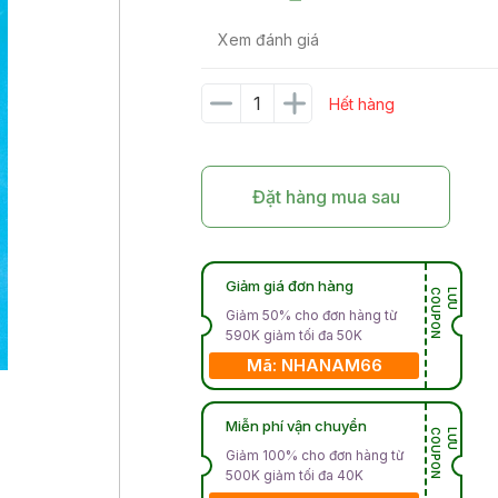
Xem đánh giá
Hết hàng
Đặt hàng mua sau
Giảm giá đơn hàng
N
L
Ư
U
C
O
U
P
O
Giảm 50% cho đơn hàng từ
590K giảm tối đa 50K
Mã: NHANAM66
Miễn phí vận chuyển
N
L
Ư
U
C
O
U
P
O
Giảm 100% cho đơn hàng từ
500K giảm tối đa 40K