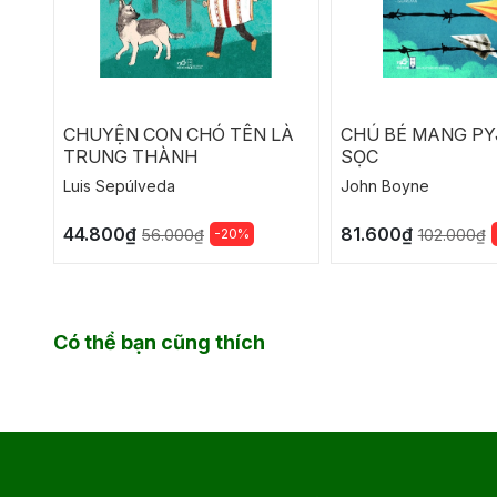
CHUYỆN CON CHÓ TÊN LÀ
CHÚ BÉ MANG P
TRUNG THÀNH
SỌC
Luis Sepúlveda
John Boyne
44.800₫
81.600₫
-20%
56.000₫
102.000₫
Có thể bạn cũng thích