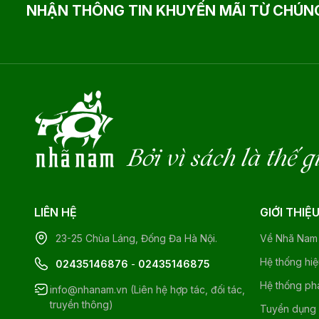
NHẬN THÔNG TIN KHUYẾN MÃI TỪ CHÚNG
Bởi vì sách là thế g
LIÊN HỆ
GIỚI THIỆ
23-25 Chùa Láng, Đống Đa Hà Nội.
Về Nhã Nam
Hệ thống hi
02435146876
-
02435146875
Hệ thống ph
info@nhanam.vn (Liên hệ hợp tác, đối tác,
truyền thông)
Tuyển dụng