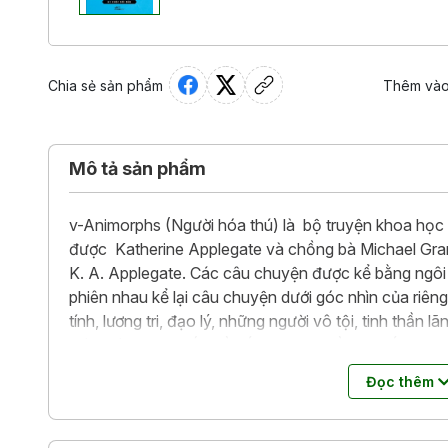
Chia sẻ sản phẩm
Thêm vào
Mô tả sản phẩm
v-Animorphs (Người hóa thú) là bộ truyện khoa học 
được Katherine Applegate và chồng bà Michael Gran
K. A. Applegate. Các câu chuyện được kể bằng ngôi t
phiên nhau kể lại câu chuyện dưới góc nhìn của riêng 
tính, lương tri, đạo lý, những người vô tội, tinh thần l
thành là những vấn đề cốt lỏi được đề cập đến tron
Đọc thêm
TẬP 3: CUỘC ĐỐI ĐẦU