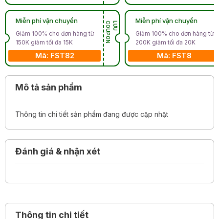
Miễn phí vận chuyển
Miễn phí vận chuyển
N
L
Ư
U
C
O
U
P
O
Giảm 100% cho đơn hàng từ
Giảm 100% cho đơn hàng từ
150K giảm tối đa 15K
200K giảm tối đa 20K
Mã: FST82
Mã: FST8
Mô tả sản phẩm
Thông tin chi tiết sản phẩm đang được cập nhật
Đánh giá & nhận xét
Thông tin chi tiết