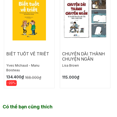
BIẾT TUỐT VỀ TRIẾT
CHUYỆN DÀI THÀNH
CHUYỆN NGẮN
Yves Michaud - Manu
Lisa Brown
Boisteau
134.400₫
115.000₫
168.000₫
-20%
Có thể bạn cũng thích