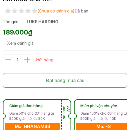
(Chưa có đánh giá)
Đã bán
Tác giả:
LUKE HARDING
189.000₫
Xem đánh giá
Hết hàng
Đặt hàng mua sau
Giảm giá đơn hàng
Miễn phí vận chuyển
N
L
Ư
U
C
O
U
P
O
Giảm 50% cho đơn hàng từ
Giảm 100% cho đơn hàng từ
590K giảm tối đa 50K
500K giảm tối đa 40K
Mã: NHANAM66
Mã: FS