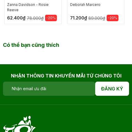
SỰ CỦA CÔ MOLLY
Zanna Davidson - Rosie
Deborah Marcero
Reeve
62.400₫
71.200₫
-20%
-20%
78.000₫
89.000₫
Có thể bạn cũng thích
NHẬN THÔNG TIN KHUYẾN MÃI TỪ CHÚNG TÔI
ĐĂNG KÝ