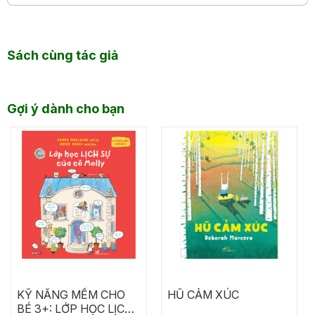
Sách cùng tác giả
Gợi ý dành cho bạn
KỸ NĂNG MỀM CHO
HŨ CẢM XÚC
BÉ 3+: LỚP HỌC LỊCH