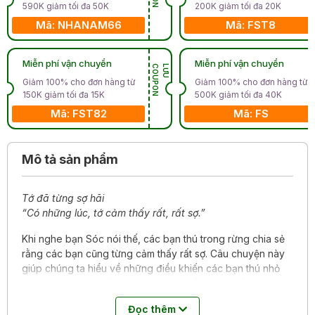
590K giảm tối đa 50K
200K giảm tối đa 20K
Mã: NHANAM66
Mã: FST8
Miễn phí vận chuyển
Miễn phí vận chuyển
N
L
Ư
U
C
O
U
P
O
Giảm 100% cho đơn hàng từ
Giảm 100% cho đơn hàng từ
150K giảm tối đa 15K
500K giảm tối đa 40K
Mã: FST82
Mã: FS
Mô tả sản phẩm
Tớ đã từng sợ hãi
“Có những lúc, tớ cảm thấy rất, rất sợ.”
Khi nghe bạn Sóc nói thế, các bạn thú trong rừng chia sẻ
rằng các bạn cũng từng cảm thấy rất sợ. Câu chuyện này
giúp chúng ta hiểu về những điều khiến các bạn thú nhỏ
cảm thấy sợ hãi. Đồng thời, ta cũng hiểu cách thể hiện cảm
giác sợ của từng bạn nhỏ, và cách mà các bạn đã học
Đọc thêm
được để thấy thoải mái hơn.