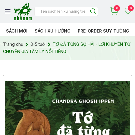
0
0
SÁCH MỚI
SÁCH XU HƯỚNG
PRE-ORDER SUY TƯỞNG
Trang chủ
0-5 tuổi
TỚ ĐÃ TỪNG SỢ HÃI - LỜI KHUYÊN TỪ
CHUYÊN GIA TÂM LÝ NỔI TIẾNG