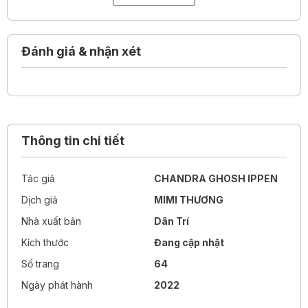
Quyển sách này “dìu dắt” các em nhỏ từng trải qua những
sự việc đau buồn, mất mát, hoặc sợ hãi. Và sách dành cho
Đánh giá & nhận xét
tất cả những người lớn trên toàn thế giới đang bảo vệ trẻ
em, giúp các em cảm thấy được trân trọng và yêu thương.
Thông tin chi tiết
Tác giả
CHANDRA GHOSH IPPEN
Dịch giả
MIMI THƯƠNG
Nhà xuất bản
Dân Trí
Kích thước
Đang cập nhật
Số trang
64
Ngày phát hành
2022