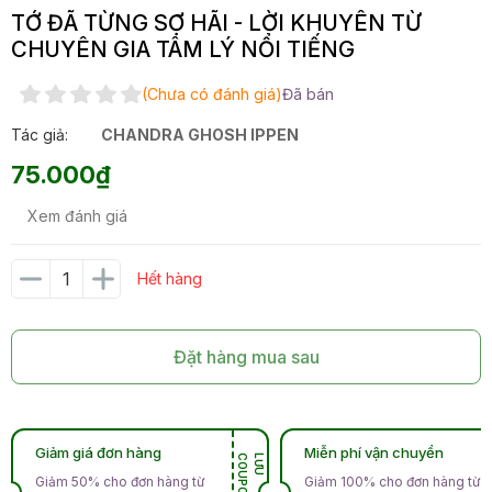
TỚ ĐÃ TỪNG SỢ HÃI - LỜI KHUYÊN TỪ
CHUYÊN GIA TÂM LÝ NỔI TIẾNG
(Chưa có đánh giá)
Đã bán
Tác giả:
CHANDRA GHOSH IPPEN
75.000₫
Xem đánh giá
Hết hàng
Đặt hàng mua sau
Giảm giá đơn hàng
Miễn phí vận chuyển
N
L
Ư
U
C
O
U
P
O
Giảm 50% cho đơn hàng từ
Giảm 100% cho đơn hàng từ