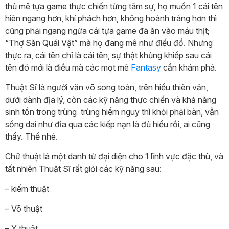
thủ mê tựa game thực chiến từng tâm sự, họ muốn 1 cái tên
hiên ngang hơn, khí phách hơn, không hoành tráng hơn thì
cũng phải ngang ngửa cái tựa game đã ăn vào máu thịt;
“Thợ Săn Quái Vật” mà họ đang mê như điếu đổ. Nhưng
thực ra, cái tên chỉ là cái tên, sự thật khủng khiếp sau cái
tên đó mới là điều mà các mọt mê
Fantasy
cần khám phá.
Thuật Sĩ là người văn võ song toàn, trên hiểu thiên văn,
dưới dành địa lý, còn các kỹ năng thực chiến và khả năng
sinh tồn trong trùng trùng hiểm nguy thì khỏi phải bàn, vẫn
sống dai như đỉa qua các kiếp nạn là đủ hiểu rồi, ai cũng
thấy. Thế nhé.
Chữ thuật là một danh từ đại diện cho 1 lĩnh vực đặc thù, và
tất nhiên Thuật Sĩ rất giỏi các kỹ năng sau:
– kiếm thuật
– Võ thuật
– Y thuật