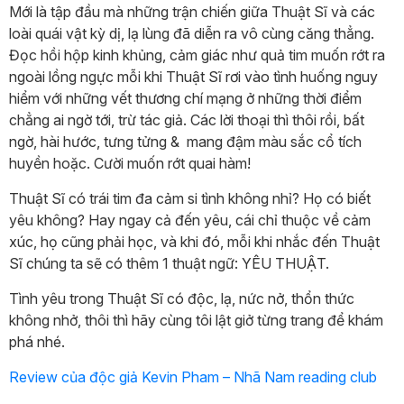
Mới là tập đầu mà những trận chiến giữa Thuật Sĩ và các
loài quái vật kỳ dị, lạ lùng đã diễn ra vô cùng căng thẳng.
Đọc hồi hộp kinh khủng, cảm giác như quả tim muốn rớt ra
ngoài lồng ngực mỗi khi Thuật Sĩ rơi vào tình huống nguy
hiểm với những vết thương chí mạng ở những thời điểm
chẳng ai ngờ tới, trừ tác giả. Các lời thoại thì thôi rồi, bất
ngờ, hài hước, tưng tửng & mang đậm màu sắc cổ tích
huyền hoặc. Cười muốn rớt quai hàm!
Thuật Sĩ có trái tim đa cảm si tình không nhỉ? Họ có biết
yêu không? Hay ngay cả đến yêu, cái chỉ thuộc về cảm
xúc, họ cũng phải học, và khi đó, mỗi khi nhắc đến Thuật
Sĩ chúng ta sẽ có thêm 1 thuật ngữ: YÊU THUẬT.
Tình yêu trong Thuật Sĩ có độc, lạ, nức nở, thổn thức
không nhở, thôi thì hãy cùng tôi lật giở từng trang để khám
phá nhé.
Review của độc giả Kevin Pham – Nhã Nam reading club