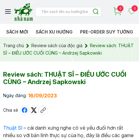
0
0
SÁCH MỚI
SÁCH XU HƯỚNG
PRE-ORDER SUY TƯỞNG
Trang chủ
Review sách của độc giả
Review sách: THUẬT
SĨ – ĐIỀU ƯỚC CUỐI CÙNG – Andrzej Sapkowski
Review sách: THUẬT SĨ – ĐIỀU ƯỚC CUỐI
CÙNG – Andrzej Sapkowski
16/09/2023
Ngày đăng:
Chia sẻ
Thuật Sĩ
– cái danh xưng nghe có vẻ yếu đuối hơn rất
nhiều so với bản lĩnh thực sự của họ, đây là điều các game