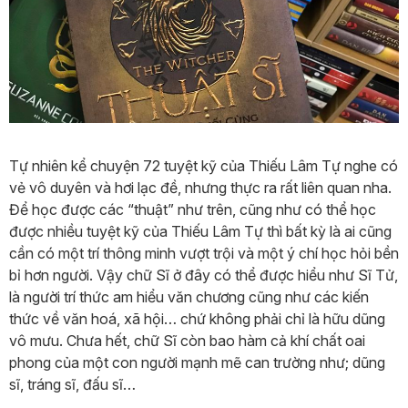
Tự nhiên kể chuyện 72 tuyệt kỹ của Thiếu Lâm Tự nghe có
vẻ vô duyên và hơi lạc đề, nhưng thực ra rất liên quan nha.
Để học được các “thuật” như trên, cũng như có thể học
được nhiều tuyệt kỹ của Thiếu Lâm Tự thì bất kỳ là ai cũng
cần có một trí thông minh vượt trội và một ý chí học hỏi bền
bỉ hơn người. Vậy chữ Sĩ ở đây có thể được hiểu như Sĩ Tử,
là người trí thức am hiểu văn chương cũng như các kiến
thức về văn hoá, xã hội… chứ không phải chỉ là hữu dũng
vô mưu. Chưa hết, chữ Sĩ còn bao hàm cả khí chất oai
phong của một con người mạnh mẽ can trường như; dũng
sĩ, tráng sĩ, đấu sĩ…