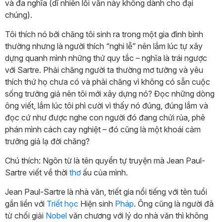
và đa nghĩa (dĩ nhiên lối văn này không dành cho đại
chúng).
Tôi thích nó bởi chăng tôi sinh ra trong một gia đình bình
thường nhưng là người thích “nghi lễ” nên lắm lúc tự xây
dựng quanh mình những thứ quy tắc – nghĩa là trái ngược
với Sartre. Phải chăng người ta thường mơ tưởng và yêu
thích thứ họ chưa có và phải chăng vì không có sẵn cuộc
sống trưởng giả nên tôi mới xây dựng nó? Đọc những dòng
ông viết, lắm lúc tôi phì cười vì thấy nó đúng, đúng lắm và
đọc cứ như được nghe con người đó đang chửi rủa, phê
phán mình cách cay nghiệt – đó cũng là một khoái cảm
trưởng giả lạ đời chăng?
Chú thích: Ngôn từ là tên quyển tự truyện mà Jean Paul-
Sartre viết về thời
thơ
ấu của mình.
Jean Paul-Sartre là nhà văn, triết gia nổi tiếng với tên tuổi
gắn liền với
Triết học
Hiện sinh
Pháp
. Ông cũng là người đã
từ chối giải
Nobel
văn chương với lý do nhà văn thì không