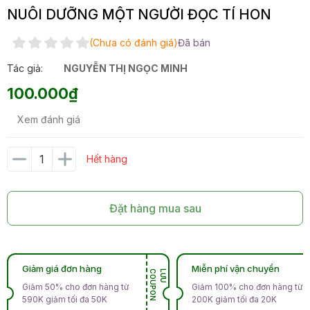
NUÔI DƯỠNG MỘT NGƯỜI ĐỌC TÍ HON
(Chưa có đánh giá)
Đã bán
Tác giả:
NGUYỄN THỊ NGỌC MINH
100.000₫
Xem đánh giá
Hết hàng
Đặt hàng mua sau
Giảm giá đơn hàng
Miễn phí vận chuyển
N
L
Ư
U
C
O
U
P
O
Giảm 50% cho đơn hàng từ
Giảm 100% cho đơn hàng từ
590K giảm tối đa 50K
200K giảm tối đa 20K