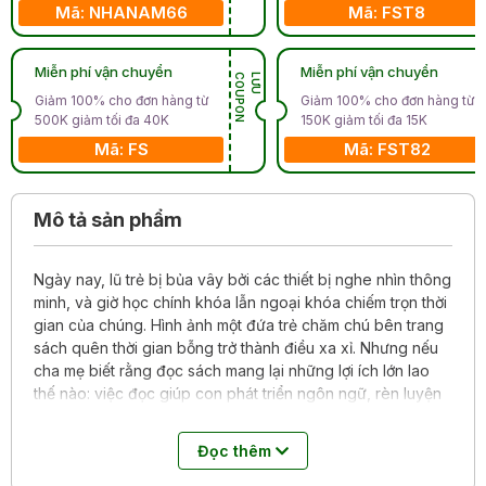
Mã: NHANAM66
Mã: FST8
Miễn phí vận chuyển
Miễn phí vận chuyển
N
L
Ư
U
C
O
U
P
O
Giảm 100% cho đơn hàng từ
Giảm 100% cho đơn hàng từ
500K giảm tối đa 40K
150K giảm tối đa 15K
Mã: FS
Mã: FST82
Mô tả sản phẩm
Ngày nay, lũ trẻ bị bủa vây bởi các thiết bị nghe nhìn thông
minh, và giờ học chính khóa lẫn ngoại khóa chiếm trọn thời
gian của chúng. Hình ảnh một đứa trẻ chăm chú bên trang
sách quên thời gian bỗng trở thành điều xa xỉ. Nhưng nếu
cha mẹ biết rằng đọc sách mang lại những lợi ích lớn lao
thế nào: việc đọc giúp con phát triển ngôn ngữ, rèn luyện
khả năng tập trung và tư duy, nuôi dưỡng ý chí sáng tạo,
bồi dưỡng lòng thấu cảm…
Đọc thêm
Cuốn sách sẽ lý giải vì sao đọc sách là cần thiết, giúp cha