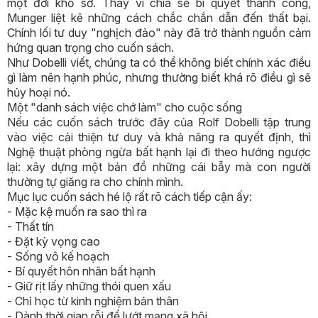
một đời khổ sở. Thay vì chia sẻ bí quyết thành công,
Munger liệt kê những cách chắc chắn dẫn đến thất bại.
Chính lối tư duy "nghịch đảo" này đã trở thành nguồn cảm
hứng quan trọng cho cuốn sách.
Như Dobelli viết, chúng ta có thể không biết chính xác điều
gì làm nên hạnh phúc, nhưng thường biết khá rõ điều gì sẽ
hủy hoại nó.
Một "danh sách việc chớ làm" cho cuộc sống
Nếu các cuốn sách trước đây của Rolf Dobelli tập trung
vào việc cải thiện tư duy và khả năng ra quyết định, thì
Nghệ thuật phòng ngừa bất hạnh lại đi theo hướng ngược
lại: xây dựng một bản đồ những cái bẫy mà con người
thường tự giăng ra cho chính mình.
Mục lục cuốn sách hé lộ rất rõ cách tiếp cận ấy:
- Mặc kệ muốn ra sao thì ra
- Thất tín
- Đặt kỳ vọng cao
- Sống vô kế hoạch
- Bí quyết hôn nhân bất hạnh
- Giữ rịt lấy những thói quen xấu
- Chỉ học từ kinh nghiệm bản thân
- Dành thời gian rỗi để lướt mạng xã hội