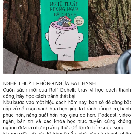
NGHỆ THUẬT PHÒNG NGỪA BẤT HẠNH
Cuốn sách mới của Rolf Dobelli: thay vì học cách thành
công, hãy học cách tránh thất bại
Nếu bước vào một hiệu sách hôm nay, bạn sẽ dễ dàng bắt
gặp vô số cuốn sách hứa hẹn giúp ta thành công hơn, hạnh
phúc hơn, năng suất hơn hay giàu có hơn. Podcast, video
ngắn, bản tin và các khóa học trực tuyến cũng không
ngừng đưa ra những công thức để tối ưu hóa cuộc sống.
Nhưng giữa vô vàn lời khuyên ấy, nhà văn và doanh nhân