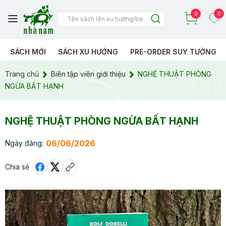
0
0
SÁCH MỚI
SÁCH XU HƯỚNG
PRE-ORDER SUY TƯỞNG
Trang chủ
Biên tập viên giới thiệu
NGHỆ THUẬT PHÒNG
NGỪA BẤT HẠNH
NGHỆ THUẬT PHÒNG NGỪA BẤT HẠNH
06/06/2026
Ngày đăng:
Chia sẻ