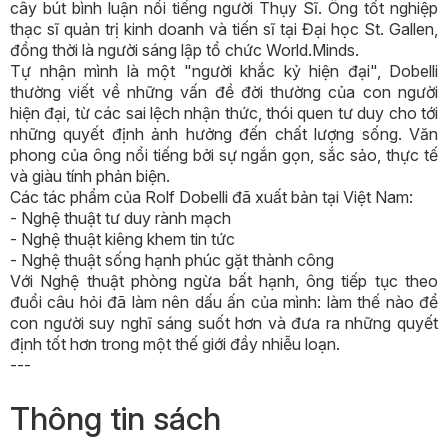
cây bút bình luận nổi tiếng người Thụy Sĩ. Ông tốt nghiệp
thạc sĩ quản trị kinh doanh và tiến sĩ tại Đại học St. Gallen,
đồng thời là người sáng lập tổ chức World.Minds.
Tự nhận mình là một "người khắc kỷ hiện đại", Dobelli
thường viết về những vấn đề đời thường của con người
hiện đại, từ các sai lệch nhận thức, thói quen tư duy cho tới
những quyết định ảnh hưởng đến chất lượng sống. Văn
phong của ông nổi tiếng bởi sự ngắn gọn, sắc sảo, thực tế
và giàu tính phản biện.
Các tác phẩm của Rolf Dobelli đã xuất bản tại Việt Nam:
- Nghệ thuật tư duy rành mạch
- Nghệ thuật kiêng khem tin tức
- Nghệ thuật sống hạnh phúc gặt thành công
Với Nghệ thuật phòng ngừa bất hạnh, ông tiếp tục theo
đuổi câu hỏi đã làm nên dấu ấn của mình: làm thế nào để
con người suy nghĩ sáng suốt hơn và đưa ra những quyết
định tốt hơn trong một thế giới đầy nhiễu loạn.
---
Thông tin sách