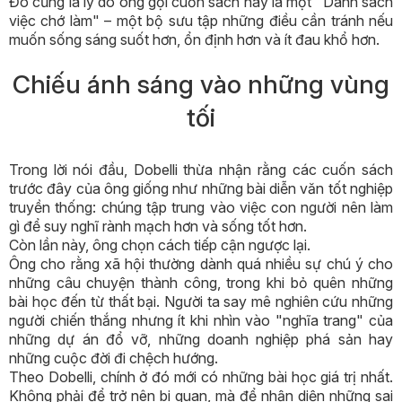
Đó cũng là lý do ông gọi cuốn sách này là một "Danh sách
việc chớ làm" – một bộ sưu tập những điều cần tránh nếu
muốn sống sáng suốt hơn, ổn định hơn và ít đau khổ hơn.
Chiếu ánh sáng vào những vùng
tối
Trong lời nói đầu, Dobelli thừa nhận rằng các cuốn sách
trước đây của ông giống như những bài diễn văn tốt nghiệp
truyền thống: chúng tập trung vào việc con người nên làm
gì để suy nghĩ rành mạch hơn và sống tốt hơn.
Còn lần này, ông chọn cách tiếp cận ngược lại.
Ông cho rằng xã hội thường dành quá nhiều sự chú ý cho
những câu chuyện thành công, trong khi bỏ quên những
bài học đến từ thất bại. Người ta say mê nghiên cứu những
người chiến thắng nhưng ít khi nhìn vào "nghĩa trang" của
những dự án đổ vỡ, những doanh nghiệp phá sản hay
những cuộc đời đi chệch hướng.
Theo Dobelli, chính ở đó mới có những bài học giá trị nhất.
Không phải để trở nên bi quan, mà để nhận diện những sai