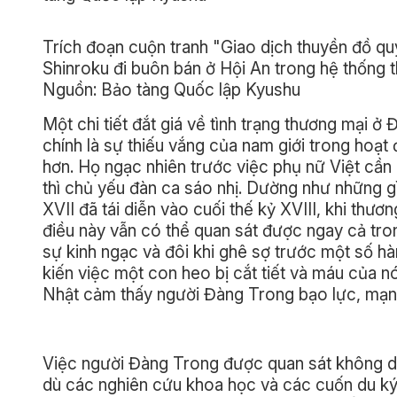
Trích đoạn cuộn tranh "Giao dịch thuyền đồ qu
Shinroku đi buôn bán ở Hội An trong hệ thống 
Nguồn: Bảo tàng Quốc lập Kyushu
Một chi tiết đắt giá về tình trạng thương mại 
chính là sự thiếu vắng của nam giới trong hoạt
hơn. Họ ngạc nhiên trước việc phụ nữ Việt cần
thì chủ yếu đàn ca sáo nhị. Dường như những 
XVII đã tái diễn vào cuối thế kỷ XVIII, khi th
điều này vẫn có thể quan sát được ngay cả tron
sự kinh ngạc và đôi khi ghê sợ trước một số hà
kiến việc một con heo bị cắt tiết và máu của 
Nhật cảm thấy người Đàng Trong bạo lực, mạnh 
Việc người Đàng Trong được quan sát không d
dù các nghiên cứu khoa học và các cuốn du ký