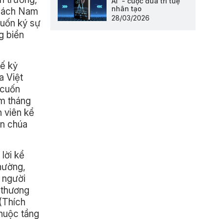
AI' - cuộc đua trí tuệ
nhân tạo
 sách Nam
28/03/2026
cuốn ký sự
g biển
hế kỷ
a Việt
 cuốn
ăm tháng
n viên kể
ân chúa
lời kể
hường,
g người
, thương
 (Thích
thuộc tầng