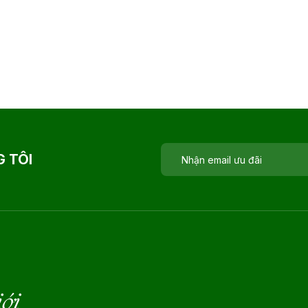
 TÔI
iới