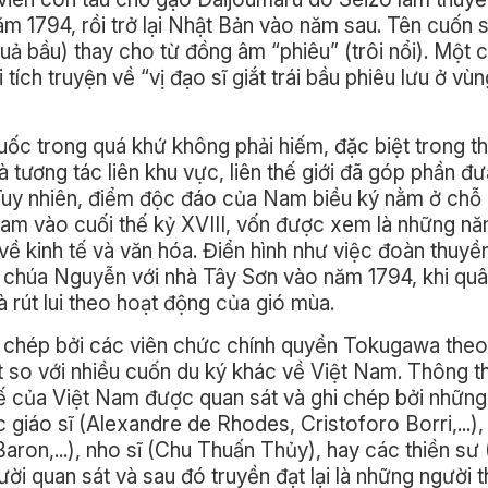
năm 1794, rồi trở lại Nhật Bản vào năm sau. Tên cuốn
quả bầu) thay cho từ đồng âm “phiêu” (trôi nổi). Một 
ích truyện về “vị đạo sĩ giắt trái bầu phiêu lưu ở vùn
ốc trong quá khứ không phải hiếm, đặc biệt trong t
à tương tác liên khu vực, liên thế giới đã góp phần đư
Tuy nhiên, điểm độc đáo của Nam biều ký nằm ở chỗ
Nam vào cuối thế kỷ XVIII, vốn được xem là những n
về kinh tế và văn hóa. Điển hình như việc đoàn thuyề
a chúa Nguyễn với nhà Tây Sơn vào năm 1794, khi qu
 rút lui theo hoạt động của gió mùa.
 chép bởi các viên chức chính quyền Tokugawa theo 
t so với nhiều cuốn du ký khác về Việt Nam. Thông t
 tế của Việt Nam được quan sát và ghi chép bởi nhữn
c giáo sĩ (Alexandre de Rhodes, Cristoforo Borri,...)
aron,...), nho sĩ (Chu Thuấn Thủy), hay các thiền sư
ười quan sát và sau đó truyền đạt lại là những người 