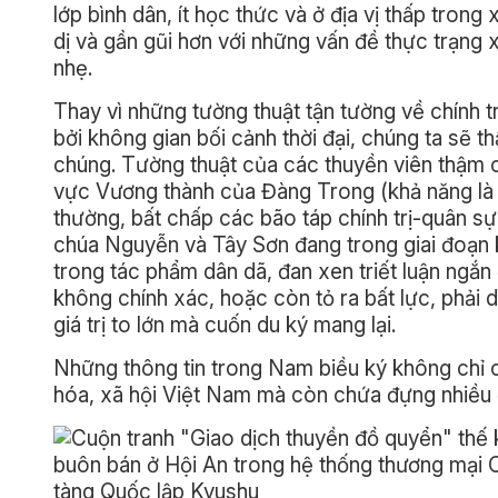
lớp bình dân, ít học thức và ở địa vị thấp tron
dị và gần gũi hơn với những vấn đề thực trạng
nhẹ.
Thay vì những tường thuật tận tường về chính tr
bởi không gian bối cảnh thời đại, chúng ta sẽ t
chúng. Tường thuật của các thuyền viên thậm ch
vực Vương thành của Đàng Trong (khả năng là t
thường, bất chấp các bão táp chính trị-quân sự
chúa Nguyễn và Tây Sơn đang trong giai đoạn kh
trong tác phẩm dân dã, đan xen triết luận ngắn
không chính xác, hoặc còn tỏ ra bất lực, phải 
giá trị to lớn mà cuốn du ký mang lại.
Những thông tin trong Nam biều ký không chỉ 
hóa, xã hội Việt Nam mà còn chứa đựng nhiều đ