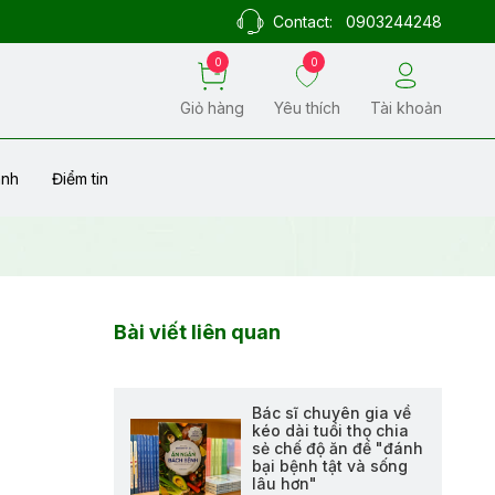
Contact:
0903244248
0
0
Giỏ hàng
Yêu thích
Tài khoản
ành
Điểm tin
Bài viết liên quan
Bác sĩ chuyên gia về
kéo dài tuổi thọ chia
sẻ chế độ ăn để "đánh
bại bệnh tật và sống
lâu hơn"