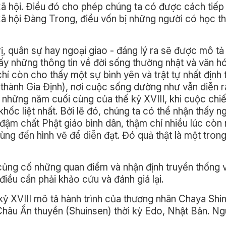
g xã hội. Điều đó cho phép chúng ta có được cách tiếp
 xã hội Đàng Trong, điều vốn bị những người có học 
ị, quân sự hay ngoại giao - đáng lý ra sẽ được mô tả c
hấy những thông tin về đời sống thường nhật và văn h
í còn cho thấy một sự bình yên và trật tự nhất định t
hành Gia Định), nơi cuộc sống dường như vẫn diễn r
 những năm cuối cùng của thế kỷ XVIII, khi cuộc chi
ốc liệt nhất. Bởi lẽ đó, chúng ta có thể nhận thấy n
 đậm chất Phật giáo bình dân, thậm chí nhiều lúc còn
dùng đến hình vẽ để diễn đạt. Đó quả thật là một tron
củng cố những quan điểm và nhận định truyền thống 
iều cần phải khảo cứu và đánh giá lại.