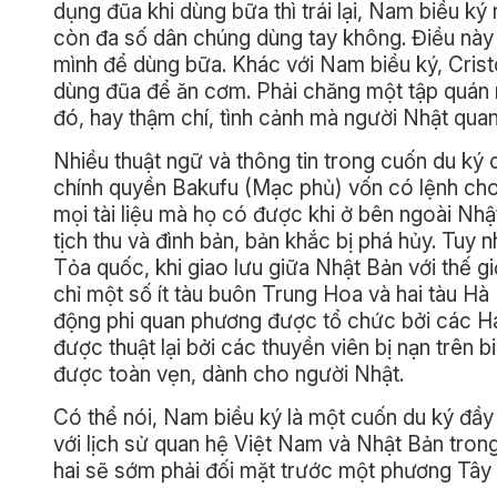
dụng đũa khi dùng bữa thì trái lại, Nam biều ký
còn đa số dân chúng dùng tay không. Điều này 
mình để dùng bữa. Khác với Nam biều ký, Crist
dùng đũa để ăn cơm. Phải chăng một tập quán 
đó, hay thậm chí, tình cảnh mà người Nhật quan 
Nhiều thuật ngữ và thông tin trong cuốn du ký
chính quyền Bakufu (Mạc phủ) vốn có lệnh cho b
mọi tài liệu mà họ có được khi ở bên ngoài Nhậ
tịch thu và đình bản, bản khắc bị phá hủy. Tuy 
Tỏa quốc, khi giao lưu giữa Nhật Bản với thế 
chỉ một số ít tàu buôn Trung Hoa và hai tàu H
động phi quan phương được tổ chức bởi các H
được thuật lại bởi các thuyền viên bị nạn trên 
được toàn vẹn, dành cho người Nhật.
Có thể nói, Nam biều ký là một cuốn du ký đầy g
với lịch sử quan hệ Việt Nam và Nhật Bản trong
hai sẽ sớm phải đối mặt trước một phương Tây 