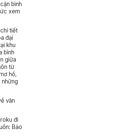
 cận bình
thức xem
hi tiết
óa đại
ại khu
a bình
ến giữa
gôn từ
 mơ hồ,
g những
về văn