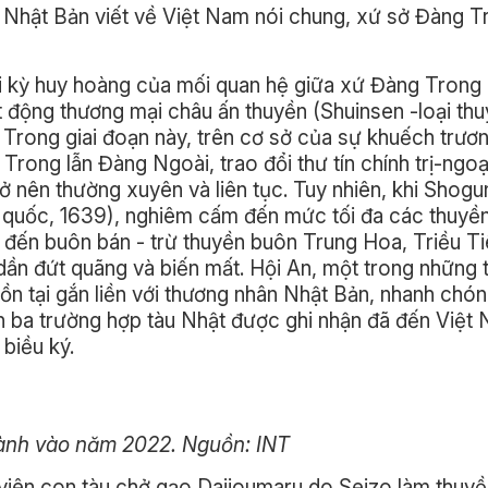
 Nhật Bản viết về Việt Nam nói chung, xứ sở Đàng T
hời kỳ huy hoàng của mối quan hệ giữa xứ Đàng Trong 
t động thương mại châu ấn thuyền (Shuinsen -loại t
 Trong giai đoạn này, trên cơ sở của sự khuếch trươ
rong lẫn Đàng Ngoài, trao đổi thư tín chính trị-ngoạ
 nên thường xuyên và liên tục. Tuy nhiên, khi Shogu
quốc, 1639), nghiêm cấm đến mức tối đa các thuyền
 đến buôn bán - trừ thuyền buôn Trung Hoa, Triều T
dần đứt quãng và biến mất. Hội An, một trong những
n tại gắn liền với thương nhân Nhật Bản, nhanh chóng
òn ba trường hợp tàu Nhật được ghi nhận đã đến Việt
biều ký.
ành vào năm 2022. Nguồn: INT
 viên con tàu chở gạo Daijoumaru do Seizo làm thuyề