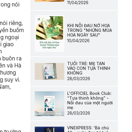
11/04/2026
rong nói
nói riêng,
KHI NỖI ĐAU NỞ HOA
huyền buồm
TRONG "NHỮNG MÙA
HOA NGÀY SAU"
ng ngoại
10/04/2026
i giao
n
 buôn ra
TUỔI TRẺ: MẸ TAN
iên và Hà
VÀO CON TỰA THINH
 thương
KHÔNG
28/03/2026
 suy vi.
 Nam,
L'OFFICIEL Book Club:
“Tựa thinh không” -
Nỗi đau của một người
mẹ
28/03/2026
VNEXPRESS: 'Bá chủ
n trưởng,