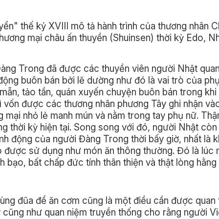
yển" thế kỷ XVIII mô tả hành trình của thương nhân 
thương mại châu ấn thuyền (Shuinsen) thời kỳ Edo, Nh
ở Đàng Trong đã được các thuyền viên người Nhật quan
 động buôn bán bởi lẽ dường như đó là vai trò của ph
 mẫn, tảo tần, quán xuyến chuyện buôn bán trong khi
gì vốn được các thương nhân phương Tây ghi nhận vào
ương mại nhỏ lẻ manh mún và nằm trong tay phụ nữ. Thậ
g thời kỳ hiện tại. Song song với đó, người Nhật còn
nh động của người Đàng Trong thời bấy giờ, nhất là 
nó được sử dụng như món ăn thông thường. Đó là lúc
bạo, bất chấp đức tính thân thiện và thật lòng hằng
ùng đũa để ăn cơm cũng là một điều cần được quan
 cũng như quan niệm truyền thống cho rằng người Vi