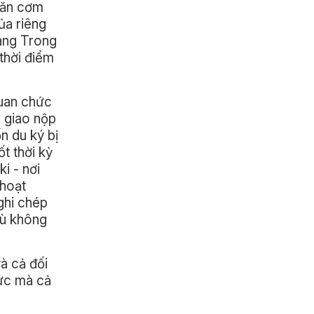
ể ăn cơm
ủa riêng
Đàng Trong
thời điểm
quan chức
i giao nộp
n du ký bị
t thời kỳ
i - nơi
 hoạt
ghi chép
dù không
và cả đối
hức mà cả