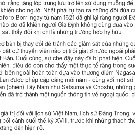
 nói rằng tầng lớp trung lưu trở lên sử dụng muỗng đ
khiến cho người Nhật phải tự tạo ra những đôi đũa c
oforo Borri ngay từ năm 1621 đã ghi lại rằng người 
nào đó đã khiến người Gia Định không dùng đũa vào 
sát thấy đôi khi chỉ là những trường hợp hy hữu.
 cơ bản bị thay đổi để tránh các giám sát của những 
ất cứ thuyền viên nào bị trôi giạt ở nước ngoài phả
t Bản. Cuối cùng, sự che đậy này đã bị phát hiện. Cuố
nhiên, điều đó còn cho thấy một thực tế rằng trong suố
giới bên ngoài hoàn toàn dựa vào thương điếm Nagasak
à Lan được phép cập cảng mỗi năm - cùng với một số
an (phiên) Tây Nam như Satsuma và Choshu, những 
biển đã trở thành một nguồn thông tin về ngoại quốc, 
iá trị đối với lịch sử Việt Nam, lịch sử Đàng Trong, 
 bối cảnh cuối thế kỷ XVIII, trước khi những thách t
đang dần hiện rõ.