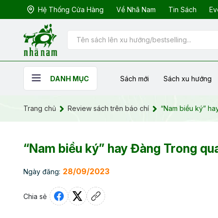
Hệ Thống Cửa Hàng
Về Nhã Nam
Tin Sách
Ev
Sách mới
Sách xu hướng
DANH MỤC
Trang chủ
Review sách trên báo chí
“Nam biều ký” ha
“Nam biều ký” hay Đàng Trong qua
28/09/2023
Ngày đăng:
Chia sẻ