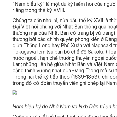
“Nam biều ký” là một du ký hiếm hoi của người
riêng trong thế kỷ XVIII.
Chúng ta cần nhớ lại, nửa đầu thế kỷ XVII là t
Đại Việt nói chung với Nhật Bản thông qua hoạ
thương mại của Nhật Bản có trang bị vũ trang).
thương bởi các chính quyền phong kiến ở Đàng T
giữa Thăng Long hay Phú Xuân với Nagasaki trở
Tokugawa Iemitsu ban bố chế độ Sakoku (Toả 
nước ngoài, hạn chế thương thuyền ngoại quốc
Lan; những liên hệ giữa Nhật Bản và Việt Nam 
cảng thịnh vượng nhất của Đàng Trong mà sự tồ
Trong hai thế kỷ tiếp theo (1639-1853), chỉ c
trong đó có đoàn thuyền viên ghi chép lại Nam 
Nam biều ký do Nhã Nam và Nxb Dân trí ấn h
Cuốn du ký viết về hành trình của đoàn thuyền