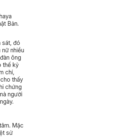
Chaya
ật Bản.
 sát, đó
ụ nữ nhiều
 đàn ông
 thế kỷ
m chí,
 cho thấy
khi chứng
 mà người
 ngày.
 tâm. Mặc
ệt sử