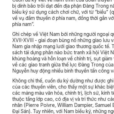
bị dính bão trôi dạt đến địa phận Đàng Trong 
biều ký sử dụng cách chơi chữ, với từ “biều” (
về vụ đắm thuyền ở phía nam, đồng thời gắn với t
phía nam”.
Ghi chép về Việt Nam bởi những người ngoại qu
XVII-XVIII - giai đoạn bùng nổ những giao lưu v
Nam gia nhập mạng lưới giao thương quốc tế. 
sách tái dựng phần nào bức tranh xã hội Việt 
khủng hoảng và hỗn loạn về chính trị, sụt giảm 
về các giao tranh giữa thế lực Đàng Trong củ
Nguyễn huy động nhiều binh thuyền tấn công và
Không chỉ thế, cuốn du ký dường như được ghi
của các thuyền viên, cho thấy một sự khác biệ
các mảng màu văn hóa, chính trị, lịch sử, kinh
thuộc tầng lớp cao, có địa vị và tri thức như cá
nhân (Pierre Poivre, William Dampier, Samuel B
Đại Sán). Tuy nhiên, với Nam biều ký, những ng