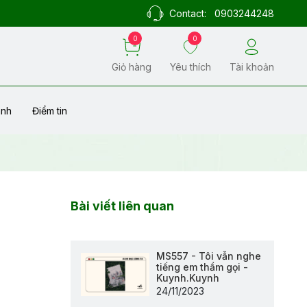
Contact:
0903244248
0
0
Giỏ hàng
Yêu thích
Tài khoản
ành
Điểm tin
Bài viết liên quan
MS557 - Tôi vẫn nghe
tiếng em thầm gọi -
Kuynh.Kuynh
24/11/2023