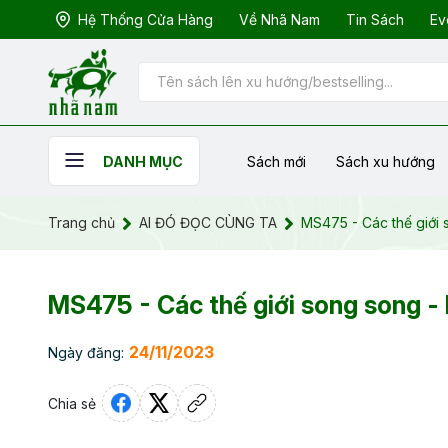
Hệ Thống Cửa Hàng
Về Nhã Nam
Tin Sách
Ev
Sách mới
Sách xu hướng
DANH MỤC
Trang chủ
AI ĐÓ ĐỌC CÙNG TA
MS475 - Các thế giới
MS475 - Các thế giới song song -
24/11/2023
Ngày đăng:
Chia sẻ