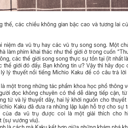
ế, các chiều không gian bậc cao và tương lai của
ái niệm đa vũ trụ hay các vũ trụ song song. Một c
nhà làm phim khai thác như thế giới ở trong cuốn “Th
g, các thế giới song song thực sự tồn tại (ít nhất là
ác thế giới đó đấy. Bạn không tin ư? Vậy thì hãy đọc
lý lý thuyết nổi tiếng Michio Kaku để có câu trả lời
là một trong những tác phẩm khoa học phổ thông v
người đọc không chuyên có thể dễ dàng tiếp cận, t
ng tử và lý thuyết dây, hai lý khởi nguồn cho thuyết 
hio Kaku đã đưa ra những lập luận hỗ trợ cho sự t
ại của đa vũ trụ được coi là một giải thích cho h
 (sự vướng víu).
hính là cách mà Kaku kết hợp giữa những khám phá k