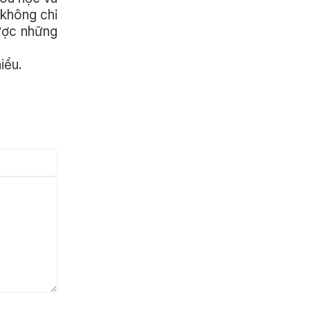
 không chỉ
được những
iểu.