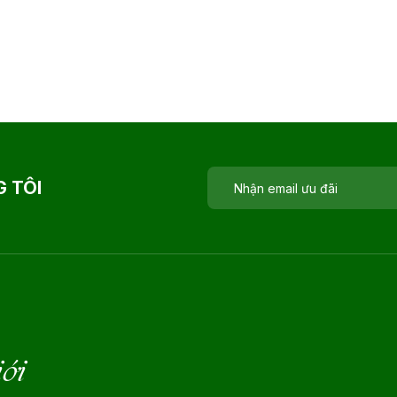
 TÔI
iới