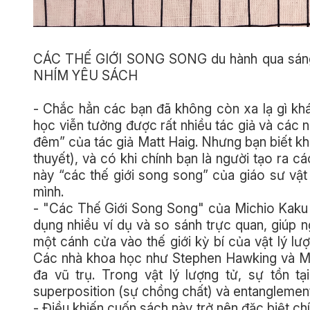
CÁC THẾ GIỚI SONG SONG du hành qua sáng th
NHÍM YÊU SÁCH
- Chắc hẳn các bạn đã không còn xa lạ gì kh
học viễn tưởng được rất nhiều tác giả và các 
đêm” của tác giả Matt Haig. Nhưng bạn biết khôn
thuyết), và có khi chính bạn là người tạo ra c
này “các thế giới song song” của giáo sư vật 
mình.
- "Các Thế Giới Song Song" của Michio Kaku 
dụng nhiều ví dụ và so sánh trực quan, giúp 
một cánh cửa vào thế giới kỳ bí của vật lý lượ
Các nhà khoa học như Stephen Hawking và Mic
đa vũ trụ. Trong vật lý lượng tử, sự tồn t
superposition (sự chồng chất) và entanglement
- Điều khiến cuốn sách này trở nên đặc biệt c