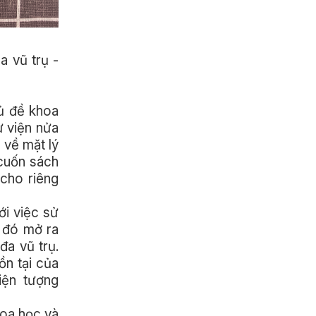
 vũ trụ -
hủ đề khoa
ư viện nửa
 về mặt lý
 cuốn sách
 cho riêng
ới việc sử
ừ đó mở ra
đa vũ trụ.
ồn tại của
iện tượng
hoa học và