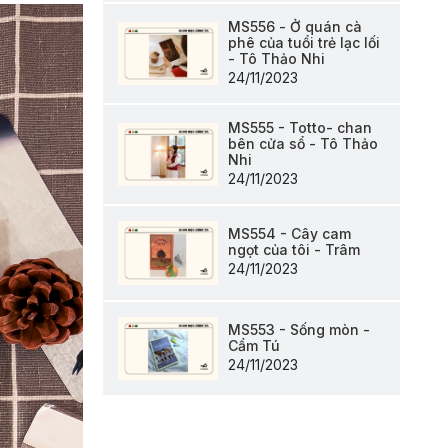
MS556 - Ở quán cà
phê của tuổi trẻ lạc lối
- Tô Thảo Nhi
24/11/2023
MS555 - Totto- chan
bên cửa sổ - Tô Thảo
Nhi
24/11/2023
MS554 - Cây cam
ngọt của tôi - Trâm
24/11/2023
MS553 - Sống mòn -
Cẩm Tú
24/11/2023