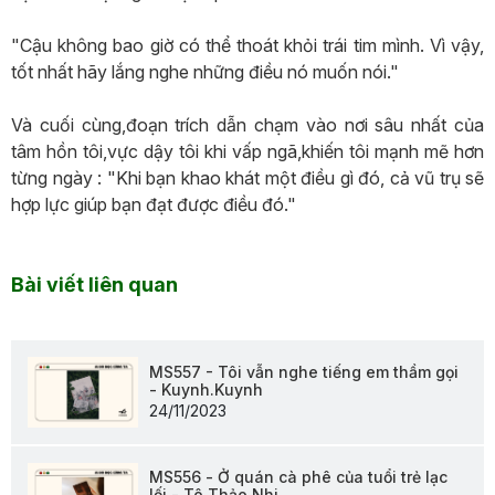
"Cậu không bao giờ có thể thoát khỏi trái tim mình. Vì vậy,
tốt nhất hãy lắng nghe những điều nó muốn nói."
Và cuối cùng,đoạn trích dẫn chạm vào nơi sâu nhất của
tâm hồn tôi,vực dậy tôi khi vấp ngã,khiến tôi mạnh mẽ hơn
từng ngày : "Khi bạn khao khát một điều gì đó, cả vũ trụ sẽ
hợp lực giúp bạn đạt được điều đó."
Bài viết liên quan
MS557 - Tôi vẫn nghe tiếng em thầm gọi
- Kuynh.Kuynh
24/11/2023
MS556 - Ở quán cà phê của tuổi trẻ lạc
lối - Tô Thảo Nhi