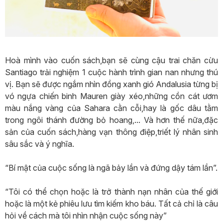
Hoà mình vào cuốn sách,bạn sẽ cùng cậu trai chăn cừu
Santiago trải nghiệm 1 cuộc hành trình gian nan nhưng thú
vị. Bạn sẽ được ngắm nhìn đồng xanh gió Andalusia từng bị
vó ngựa chiến binh Mauren giày xéo,những cồn cát ươm
màu nắng vàng của Sahara cằn cỗi,hay là gốc dâu tằm
trong ngôi thánh đường bỏ hoang,... Và hơn thế nữa,đặc
sản của cuốn sách,hàng vạn thông điệp,triết lý nhân sinh
sâu sắc và ý nghĩa.
“Bí mật của cuộc sống là ngã bảy lần và đứng dậy tám lần”.
“Tôi có thể chọn hoặc là trở thành nạn nhân của thế giới
hoặc là một kẻ phiêu lưu tìm kiếm kho báu. Tất cả chỉ là câu
hỏi về cách mà tôi nhìn nhận cuộc sống này”