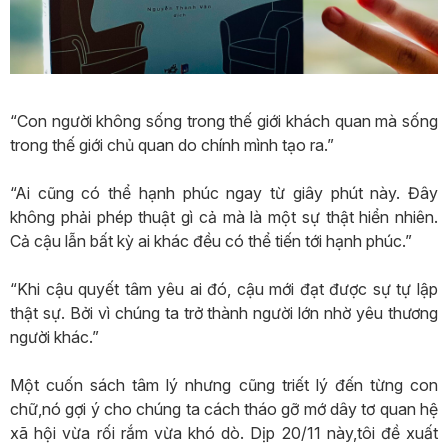
“Con người không sống trong thế giới khách quan mà sống
trong thế giới chủ quan do chính mình tạo ra.”
“Ai cũng có thể hạnh phúc ngay từ giây phút này. Đây
không phải phép thuật gì cả mà là một sự thật hiển nhiên.
Cả cậu lẫn bất kỳ ai khác đều có thể tiến tới hạnh phúc.”
“Khi cậu quyết tâm yêu ai đó, cậu mới đạt được sự tự lập
thật sự. Bởi vì chúng ta trở thành người lớn nhờ yêu thương
người khác.”
Một cuốn sách tâm lý nhưng cũng triết lý đến từng con
chữ,nó gợi ý cho chúng ta cách tháo gỡ mớ dây tơ quan hệ
xã hội vừa rối rắm vừa khó dò. Dịp 20/11 này,tôi đề xuất