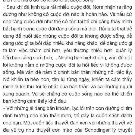
- Sau khi đã kinh qua rất nhiều cuộc đời, Nora nhận ra rằng
dường như không có cuộc đời nào là hoản hảo. Và nếu cứ
cho rằng cuộc đời như thế có tồn tại thì chỉ càng thấy mình
bất hạnh trong cuộc đời đang sống mà thôi. Rằng ta thật dễ
dàng để nuối tiếc những cuộc đời ta không được sống, dễ
dàng ước gì ta bồi đắp nhiều khả năng khác, dễ dàng ước gì
ta làm việc chăm chỉ hơn, yêu thương nhiều hơn, quản lý
tiền bạc sáng suốt hơn,... Nhưng bạn biết không, vấn đề cót
lõi không nằm ở những cuộc đời ta hối tiếc vì không được
sống. Mà vấn đề nằm ở chính bản thân những nối tiếc ấy.
Nó khiến ta héo hon, tàn lụi từng ngày, khiến ta cảm thấy
mình là kẻ thù tồi tệ nhất của bản thân và cả những người
xung quanh. Và sẽ chẳng có cuộc sống nào có thể khiến
bạn không cảm thấy khổ đau.
- Với những ai đang băn khoăn, lạc lối trên con đường đi tìm
định hướng cho bản thân mình, thì đây là cuốn sách dành
cho bạn. Một cuốn tiểu thuyết đan xen với những thuyết về
đa vũ trụ như thuyết con mèo của Schodinger, lý thuyết