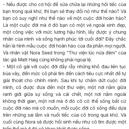
- Nếu được cho cơ hội để sửa chữa lại những hối tiếc của
bạn trong quá khứ, thì bạn sẽ thay đổi nó như thế nào? Và
bạn có suy nghĩ như thế nào về một cuộc đời hoàn hảo?
Là một cuộc đời mà ở đó bạn có một vẻ ngoài xinh đẹp,
một công việc với mức lương hậu hĩnh, lấy được ý chung
nhân của mình và sống hạnh phúc tới cuối đời? Đây chắc
hẳn là hình mẫu cuộc đời hoàn hảo của đa phần mọi người.
Và nhân vật Nora Seed trong “Thư viện lúc nửa đêm” của
tác giả Matt Haig cũng không phải ngoại lệ.
- Một cô gái với cuộc đời đầy rẫy những khổ đau liên tục
bủa vây, đến mức cô phải tìm đến cách tiêu cực nhất để tự
giải thoát cho chính mình. Sau khi tự chấm dứt cuộc đời
mình, cô được đưa đến một thư viện, một nơi nằm giữa
ranh giới giữa sự sống và cái chết, một nơi nằm ngoài
không thời gian, một nơi mà ở đó cô có thể sống bất cứ
cuộc đời nào mà cô muốn, mỗi cuộc đời cô sống đều dựa
trên những sai lầm và nuối tiếc của cô trong quá khứ. Và
cuối cùng Nora sẽ được hồi sinh nếu như cô tìm được một
biến thể mà ở đó cô khao khát được sống.