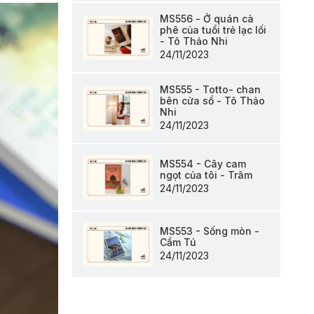
MS556 - Ở quán cà
phê của tuổi trẻ lạc lối
- Tô Thảo Nhi
24/11/2023
MS555 - Totto- chan
bên cửa sổ - Tô Thảo
Nhi
24/11/2023
MS554 - Cây cam
ngọt của tôi - Trâm
24/11/2023
MS553 - Sống mòn -
Cẩm Tú
24/11/2023