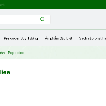
ent
Pre-order Suy Tưởng
Ẩn phẩm đặc biệt
Sách sắp phát h
hần - Popeoliee
liee