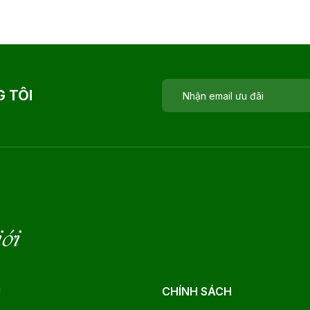
 TÔI
iới
U
CHÍNH SÁCH