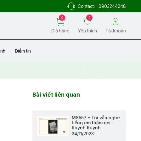
Contact:
0903244248
0
0
Giỏ hàng
Yêu thích
Tài khoản
ành
Điểm tin
Bài viết liên quan
MS557 - Tôi vẫn nghe
tiếng em thầm gọi -
Kuynh.Kuynh
24/11/2023