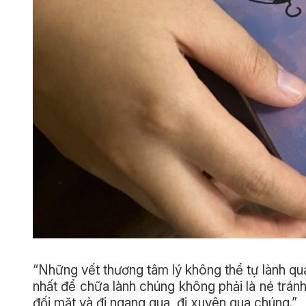
“Những vết thương tâm lý không thể tự lành qua
nhất để chữa lành chúng không phải là né trán
đối mặt và đi ngang qua, đi xuyên qua chúng.”