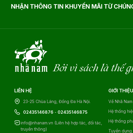
NHẬN THÔNG TIN KHUYẾN MÃI TỪ CHÚNG
Bởi vì sách là thế g
LIÊN HỆ
GIỚI THIỆ
23-25 Chùa Láng, Đống Đa Hà Nội.
Về Nhã Nam
Hệ thống hi
02435146876
-
02435146875
Hệ thống ph
info@nhanam.vn (Liên hệ hợp tác, đối tác,
truyền thông)
Tuyển dụng