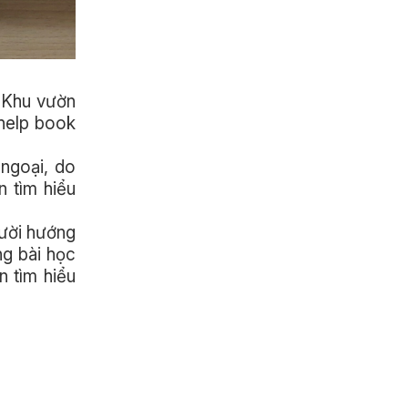
‘Khu vườn
-help book
 ngoại, do
n tìm hiểu
gười hướng
ng bài học
n tìm hiểu