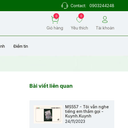
Contact:
0903244248
0
0
Giỏ hàng
Yêu thích
Tài khoản
ành
Điểm tin
Bài viết liên quan
MS557 - Tôi vẫn nghe
tiếng em thầm gọi -
Kuynh.Kuynh
24/11/2023