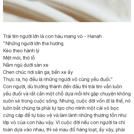
Trái tim người lớn là con hàu mang vỏ - Hanah
"Những người lớn tha hương
Kéo theo hành lý
Mệt mỏi, thô lỗ
Nằm ngủ dưới sàn xe
Chen chúc nơi sân ga, bến xe ấy
Thực ra, họ đều là những người vô cùng yếu đuối."
Con người, dù trưởng thành đến đâu thì trái tim vẫn luôn
yếu đuối và rất cần một chỗ dựa mỗi khi gặp chuyện không
suôn sẻ trong cuộc sống. Nhưng, cuộc đời vốn dĩ là thế, nó
luôn bắt chúng ta phải tự tạo cho mình một cái vỏ bọc
cứng cáp để tự bảo vệ và làm lành những thương tổn như
lớp vỏ của con hàu vậy. Vì cuộc đời nếu con người ta chỉ
toàn dựa vào nhau, thì sẽ mau đổ hàng loạt, ấy vậy, phải