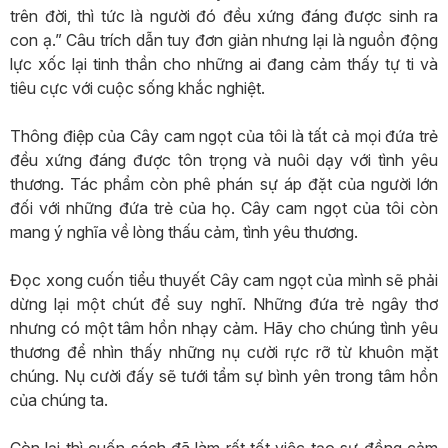
trên đời, thì tức là người đó đều xứng đáng được sinh ra
con ạ.” Câu trích dẫn tuy đơn giản nhưng lại là nguồn động
lực xốc lại tinh thần cho những ai đang cảm thấy tự ti và
tiêu cực với cuộc sống khắc nghiệt.
Thông điệp của Cây cam ngọt của tôi là tất cả mọi đứa trẻ
đều xứng đáng được tôn trọng và nuôi dạy với tình yêu
thương. Tác phẩm còn phê phán sự áp đặt của người lớn
đối với những đứa trẻ của họ. Cây cam ngọt của tôi còn
mang ý nghĩa về lòng thấu cảm, tình yêu thương.
Đọc xong cuốn tiểu thuyết Cây cam ngọt của mình sẽ phải
dừng lại một chút để suy nghĩ. Những đứa trẻ ngây thơ
nhưng có một tâm hồn nhạy cảm. Hãy cho chúng tình yêu
thương để nhìn thấy những nụ cười rực rỡ từ khuôn mặt
chúng. Nụ cười đấy sẽ tưới tẩm sự bình yên trong tâm hồn
của chúng ta.
Còn lại thì cuốn sách đã làm rất tốt việc tạo sự đồng cảm