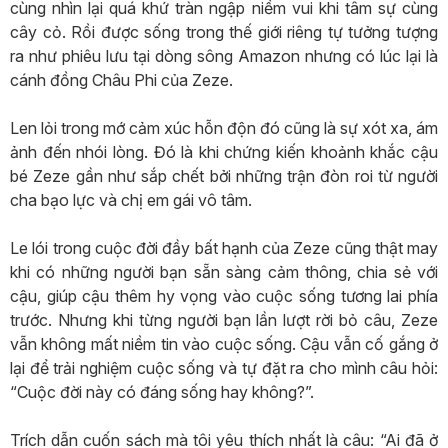
cùng nhìn lại quá khứ tràn ngập niềm vui khi tâm sự cùng
cây cỏ. Rồi được sống trong thế giới riêng tự tưởng tượng
ra như phiêu lưu tại dòng sông Amazon nhưng có lúc lại là
cánh đồng Châu Phi của Zeze.
Len lỏi trong mớ cảm xúc hỗn độn đó cũng là sự xót xa, ám
ảnh đến nhói lòng. Đó là khi chứng kiến khoảnh khắc cậu
bé Zeze gần như sắp chết bởi những trận đòn roi từ người
cha bạo lực và chị em gái vô tâm.
Le lói trong cuộc đời đầy bất hạnh của Zeze cũng thật may
khi có những người bạn sẵn sàng cảm thông, chia sẻ với
cậu, giúp cậu thêm hy vọng vào cuộc sống tương lai phía
trước. Nhưng khi từng người bạn lần lượt rời bỏ câu, Zeze
vẫn không mất niềm tin vào cuộc sống. Cậu vẫn cố gắng ở
lại để trải nghiệm cuộc sống và tự đặt ra cho mình câu hỏi:
“Cuộc đời này có đáng sống hay không?”.
Trích dẫn cuốn sách mà tôi yêu thích nhất là câu: “Ai đã ở